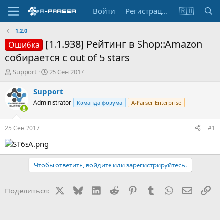
Войти
Регистрация
🇷🇺
1.2.0
[1.1.938] Рейтинг в Shop::Amazon
Ошибка
собирается с out of 5 stars
А
Д
Support
25 Сен 2017
в
а
т
т
Support
о
а
Administrator
Команда форума
A-Parser Enterprise
р
н
т
а
е
ч
25 Сен 2017
#1
м
а
ы
л
а
Чтобы ответить, войдите или зарегистрируйтесь.
X
Bluesky
LinkedIn
Reddit
Pinterest
Tumblr
WhatsApp
Электр
Сс
Поделиться: