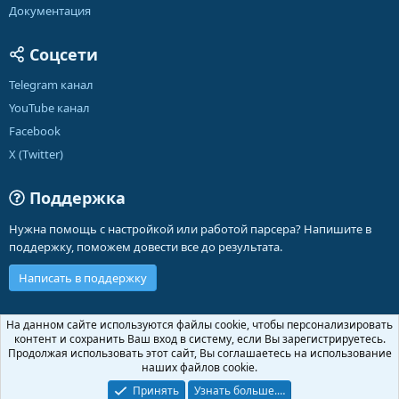
Документация
Соцсети
Telegram канал
YouTube канал
Facebook
X (Twitter)
Поддержка
Нужна помощь с настройкой или работой парсера? Напишите в
поддержку, поможем довести все до результата.
Написать в поддержку
Russian (RU)
На данном сайте используются файлы cookie, чтобы персонализировать
контент и сохранить Ваш вход в систему, если Вы зарегистрируетесь.
Обратная связь
Условия и правила
Продолжая использовать этот сайт, Вы соглашаетесь на использование
Политика конфиденциальности
Помощь
Главная
R
наших файлов cookie.
S
S
Принять
Узнать больше.…
®
Community platform by XenForo
© 2010-2026 XenForo Ltd.