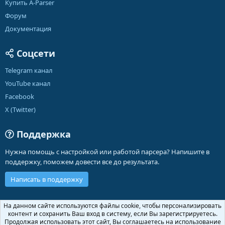
Купить A-Parser
Форум
Документация
Соцсети
Telegram канал
YouTube канал
Facebook
X (Twitter)
Поддержка
Нужна помощь с настройкой или работой парсера? Напишите в
поддержку, поможем довести все до результата.
Написать в поддержку
Russian (RU)
На данном сайте используются файлы cookie, чтобы персонализировать
контент и сохранить Ваш вход в систему, если Вы зарегистрируетесь.
Обратная связь
Условия и правила
Продолжая использовать этот сайт, Вы соглашаетесь на использование