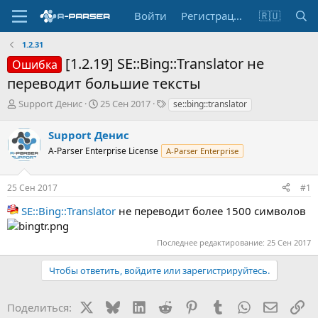
Войти
Регистрация
🇷🇺
1.2.31
[1.2.19] SE::Bing::Translator не
Ошибка
переводит большие тексты
А
Д
Т
Support Денис
25 Сен 2017
se::bing::translator
в
а
е
т
т
г
Support Денис
о
а
и
A-Parser Enterprise License
A-Parser Enterprise
р
н
т
а
е
ч
25 Сен 2017
#1
м
а
ы
л
SE::Bing::Translator
не переводит более 1500 символов
а
Последнее редактирование:
25 Сен 2017
Чтобы ответить, войдите или зарегистрируйтесь.
X
Bluesky
LinkedIn
Reddit
Pinterest
Tumblr
WhatsApp
Электр
Сс
Поделиться: