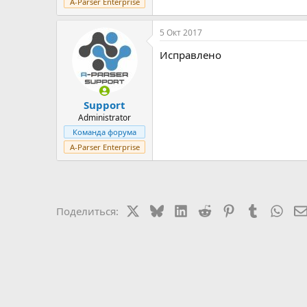
A-Parser Enterprise
5 Окт 2017
Исправлено
Support
Administrator
Команда форума
A-Parser Enterprise
X
Bluesky
LinkedIn
Reddit
Pinterest
Tumblr
Wha
Поделиться: