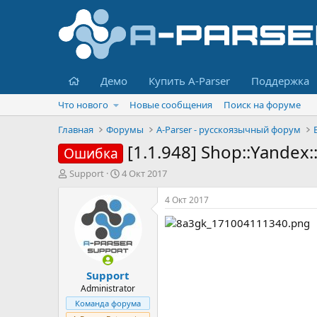
Главная
Демо
Купить A-Parser
Поддержка
Что нового
Новые сообщения
Поиск на форуме
Главная
Форумы
A-Parser - русскоязычный форум
[1.1.948] Shop::Yandex:
Ошибка
А
Д
Support
4 Окт 2017
в
а
т
т
4 Окт 2017
о
а
р
н
т
а
е
ч
м
а
Support
ы
л
а
Administrator
Команда форума