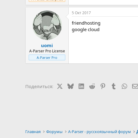
5 Окт 2017
friendhosting
google cloud
uomi
A-Parser Pro License
A-Parser Pro
X
Bluesky
LinkedIn
Reddit
Pinterest
Tumblr
Wha
Поделиться:
Главная
Форумы
A-Parser - русскоязычный форум