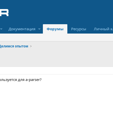
Документация
Форумы
Ресурсы
Личный к
Делимся опытом
льзуется для a-parser?