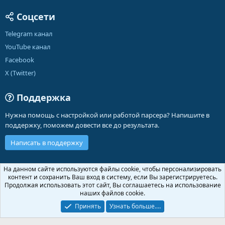
Соцсети
Telegram канал
YouTube канал
Facebook
X (Twitter)
Поддержка
Нужна помощь с настройкой или работой парсера? Напишите в
поддержку, поможем довести все до результата.
Написать в поддержку
Russian (RU)
На данном сайте используются файлы cookie, чтобы персонализировать
контент и сохранить Ваш вход в систему, если Вы зарегистрируетесь.
Обратная связь
Условия и правила
Продолжая использовать этот сайт, Вы соглашаетесь на использование
Политика конфиденциальности
Помощь
Главная
R
наших файлов cookie.
S
S
Принять
Узнать больше.…
®
Community platform by XenForo
© 2010-2026 XenForo Ltd.