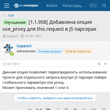
Войти
Регистрация
🇷🇺
1.2.0
[1.1.958] Добавлена опция
Улучшение
use_proxy для this.request в JS парсерах
А
Д
Support
23 Окт 2017
в
а
т
т
Support
о
а
Administrator
Команда форума
A-Parser Enterprise
р
н
т
а
е
ч
23 Окт 2017
#1
м
а
ы
л
Данная опция позволяет переопределить использование
а
прокси для отдельного запроса внутри JS парсера поверх
глобального параметра Use proxy.
Может принимать значения 1 или 0.
Чтобы ответить, войдите или зарегистрируйтесь.