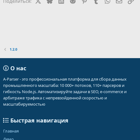
X
Bluesky
LinkedIn
Reddit
Pinterest
Tumblr
WhatsApp
Электр
Сс
Поделиться:
1.2.0
О нас
A-Parser - это профессиональная платформа для сбора данных
промышленного масштаба: 10 000+ потоков, 110+ парсеров и
гибкость Node.js. Автоматизируйте задачи в SEO, e-commerce и
арбитраже трафика с непревзойденной скоростью и
масштабируемостью
Быстрая навигация
Главная
Демо