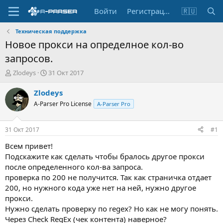
Войти
Регистрация
🇷🇺
Техническая поддержка
Новое прокси на определное кол-во
запросов.
А
Д
Zlodeys
31 Окт 2017
в
а
т
т
Zlodeys
о
а
A-Parser Pro License
A-Parser Pro
р
н
т
а
е
ч
31 Окт 2017
#1
м
а
ы
л
Всем привет!
а
Подскажите как сделать чтобы бралось другое прокси
после определенного кол-ва запроса.
проверка по 200 не получится. Так как страничка отдает
200, но нужного кода уже нет на ней, нужно другое
прокси.
Нужно сделать проверку по regex? Но как не могу понять.
Через Check RegEx (чек контента) наверное?