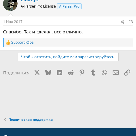
ц
A-Parser Pro License
A-Parser Pro
и
и
:
1 Ноя 2017
#3
Спасибо. Так и сделал, все отлично.
Support Юра
Р
е
а
Чтобы ответить, войдите или зарегистрируйтесь.
к
ц
и
X
Bluesky
LinkedIn
Reddit
Pinterest
Tumblr
WhatsApp
Электр
Сс
Поделиться:
и
:
Техническая поддержка