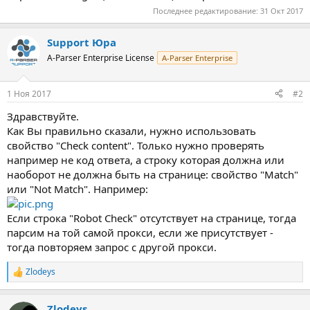
Последнее редактирование:
31 Окт 2017
Support Юра
A-Parser Enterprise License
A-Parser Enterprise
1 Ноя 2017
#2
Здравствуйте.
Как Вы правильно сказали, нужно использовать
свойство "Check content". Только нужно проверять
например не код ответа, а строку которая должна или
наоборот не должна быть на странице: свойство "Match"
или "Not Match". Например:
Если строка "Robot Check" отсутствует на странице, тогда
парсим на той самой прокси, если же присутствует -
тогда повторяем запрос с другой прокси.
Zlodeys
Р
е
а
Zlodeys
к