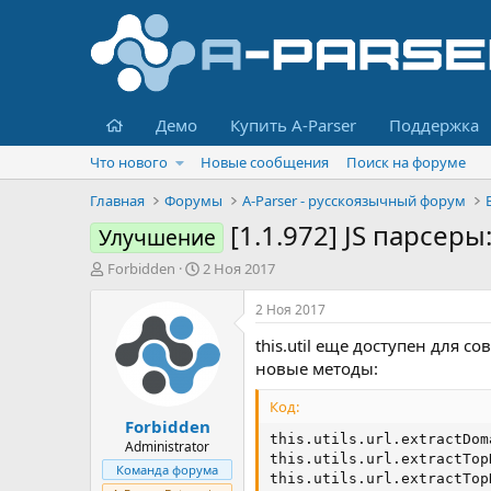
Главная
Демо
Купить A-Parser
Поддержка
Что нового
Новые сообщения
Поиск на форуме
Главная
Форумы
A-Parser - русскоязычный форум
[1.1.972] JS парсеры
Улучшение
А
Д
Forbidden
2 Ноя 2017
в
а
т
т
2 Ноя 2017
о
а
this.util еще доступен для с
р
н
т
а
новые методы:
е
ч
м
а
Код:
Forbidden
ы
л
this.utils.url.extractDom
а
Administrator
this.utils.url.extractTop
Команда форума
this.utils.url.extractTop