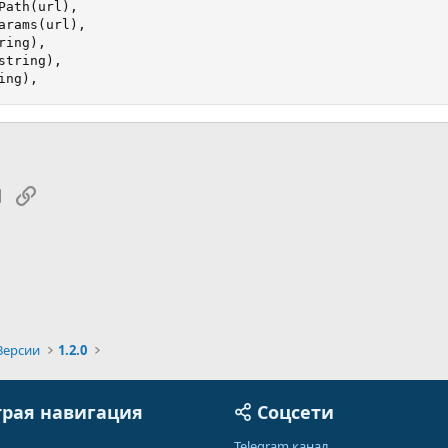
Path(url),

arams(url),

ing),

tring),

ing),
tsApp
Электронная почта
Ссылка
Версии
1.2.0
рая навигация
Соцсети
Telegram канал