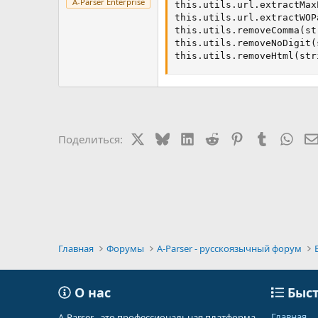
A-Parser Enterprise
this.utils.url.extractMax
this.utils.url.extractWOP
this.utils.removeComma(str
this.utils.removeNoDigit(s
this.utils.removeHtml(str
X
Bluesky
LinkedIn
Reddit
Pinterest
Tumblr
Wha
Поделиться:
Главная
Форумы
A-Parser - русскоязычный форум
О нас
Быст
Главная
A-Parser - это профессиональная платформа