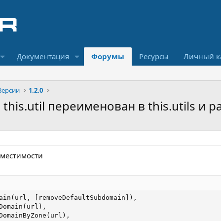
Документация
Форумы
Ресурсы
Личный к
Версии
1.2.0
: this.util переименован в this.utils и
овместимости
ain(url, [removeDefaultSubdomain]),

Domain(url),

DomainByZone(url),
