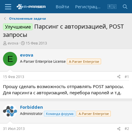
Войти
Регистрация
🇷🇺
Отклоненные задачи
Парсинг с авторизацией, POST
Улучшение
запросы
А
Д
evova
15 Фев 2013
в
а
т
т
evova
E
о
а
A-Parser Enterprise License
A-Parser Enterprise
р
н
т
а
е
ч
15 Фев 2013
#1
м
а
ы
л
Прошу сделать возможность отправлять POST запросы.
а
Для парсинга с авторизацией, перебора паролей и т.д.
Forbidden
Administrator
Команда форума
A-Parser Enterprise
31 Июл 2013
#2