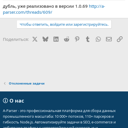
дубль, уже реализовано в версии 1.0.69
http://a-
parser.com/threads/609/
Чтобы ответить, войдите или зарегистрируйтесь.
X
Bluesky
LinkedIn
Reddit
Pinterest
Tumblr
WhatsApp
Электр
Сс
Поделиться:
Отклоненные задачи
О нас
A-Parser - это профессиональная платформа для сбора данных
промышленного масштаба: 10 000+ потоков, 110+ парсеров и
гибкость Node.js. Автоматизируйте задачи в SEO, e-commerce и
арбитраже трафика с непревзойденной скоростью и