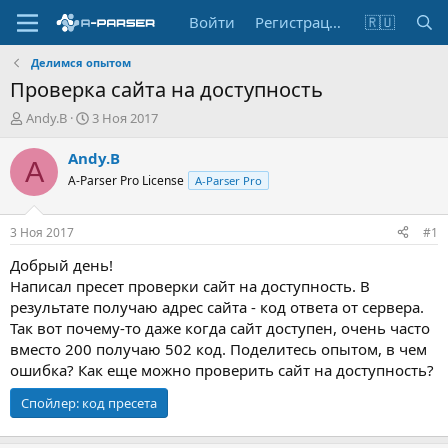
Войти
Регистрация
🇷🇺
Делимся опытом
Проверка сайта на доступность
А
Д
Andy.B
3 Ноя 2017
в
а
т
т
Andy.B
A
о
а
A-Parser Pro License
A-Parser Pro
р
н
т
а
е
ч
3 Ноя 2017
#1
м
а
ы
л
Добрый день!
а
Написал пресет проверки сайт на доступность. В
результате получаю адрес сайта - код ответа от сервера.
Так вот почему-то даже когда сайт доступен, очень часто
вместо 200 получаю 502 код. Поделитесь опытом, в чем
ошибка? Как еще можно проверить сайт на доступность?
Спойлер:
код пресета