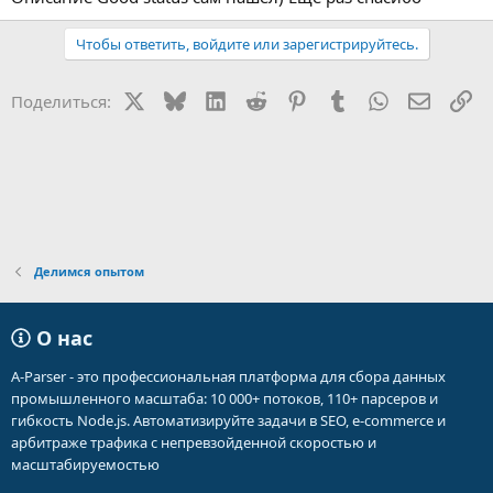
Чтобы ответить, войдите или зарегистрируйтесь.
X
Bluesky
LinkedIn
Reddit
Pinterest
Tumblr
WhatsApp
Электр
Сс
Поделиться:
Делимся опытом
О нас
A-Parser - это профессиональная платформа для сбора данных
промышленного масштаба: 10 000+ потоков, 110+ парсеров и
гибкость Node.js. Автоматизируйте задачи в SEO, e-commerce и
арбитраже трафика с непревзойденной скоростью и
масштабируемостью