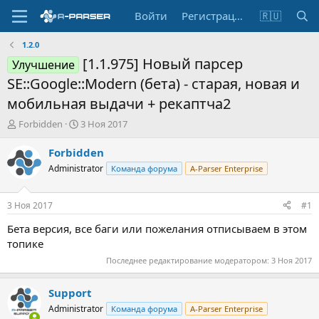
Войти
Регистрация
🇷🇺
1.2.0
[1.1.975] Новый парсер
Улучшение
SE::Google::Modern (бета) - старая, новая и
мобильная выдачи + рекаптча2
А
Д
Forbidden
3 Ноя 2017
в
а
т
т
Forbidden
о
а
Administrator
Команда форума
A-Parser Enterprise
р
н
т
а
е
ч
3 Ноя 2017
#1
м
а
ы
л
Бета версия, все баги или пожелания отписываем в этом
а
топике
Последнее редактирование модератором:
3 Ноя 2017
Support
Administrator
Команда форума
A-Parser Enterprise