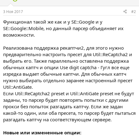
3 Ноя 2017
#2
Функционал такой же как и у SE::Google и у
SE::Google::Mobile, но данный парсер объединяет их
возможности.
Реализована поддержка рекаптчи2, для этого нужно
предварительно настроить пресет для Util::ReCaptcha2 и
выбрать его. Также параллельно оставлена поддержка
обычных каптч и опции Use digit captcha - Гугл все еще
изредка выдает обычные каптчи. Для обычных каптч
нужно выбирать отдельно заранее настроенный пресет
Util::AntiGate.
Если Util::ReCaptcha2 preset и Util::AntiGate preset не будут
заданы, то парсер будет повторять попытки с другими
прокси без попыток разгадать каптчу. Если же задан
какой-то один, или оба пресета, то парсер будет пытаться
разгадать каптчу на соответствующем сервере.
Новые или измененные опции: