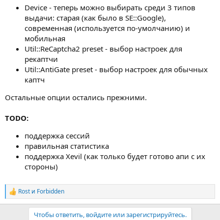
Device - теперь можно выбирать среди 3 типов
выдачи: старая (как было в SE::Google),
современная (используется по-умолчанию) и
мобильная
Util::ReCaptcha2 preset - выбор настроек для
рекаптчи
Util::AntiGate preset - выбор настроек для обычных
каптч
Остальные опции остались прежними.
TODO:
поддержка сессий
правильная статистика
поддержка Xevil (как только будет готово апи с их
стороны)
Rost
и
Forbidden
Р
е
а
Чтобы ответить, войдите или зарегистрируйтесь.
к