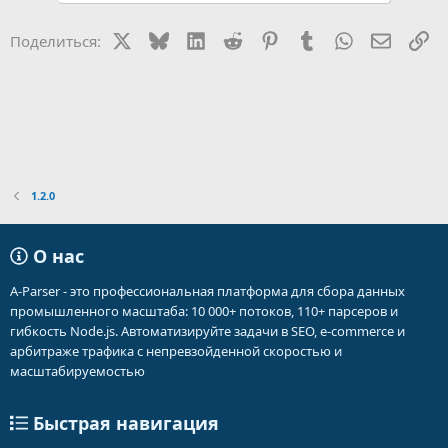
ц
и
X
Bluesky
LinkedIn
Reddit
Pinterest
Tumblr
WhatsApp
Электр
Сс
Поделиться:
и
:
1.2.0
О нас
A-Parser - это профессиональная платформа для сбора данных
промышленного масштаба: 10 000+ потоков, 110+ парсеров и
гибкость Node.js. Автоматизируйте задачи в SEO, e-commerce и
арбитраже трафика с непревзойденной скоростью и
масштабируемостью
Быстрая навигация