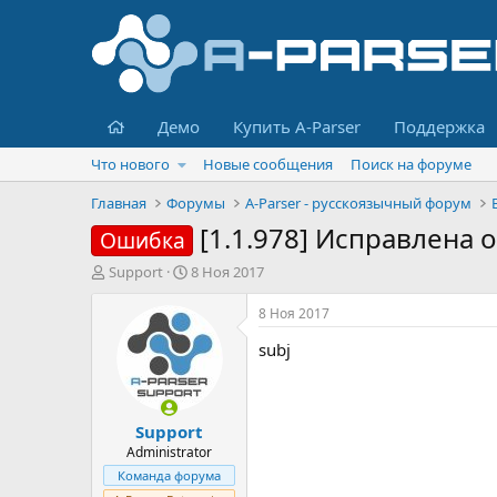
Главная
Демо
Купить A-Parser
Поддержка
Что нового
Новые сообщения
Поиск на форуме
Главная
Форумы
A-Parser - русскоязычный форум
[1.1.978] Исправлена
Ошибка
А
Д
Support
8 Ноя 2017
в
а
т
т
8 Ноя 2017
о
а
subj
р
н
т
а
е
ч
м
а
Support
ы
л
а
Administrator
Команда форума