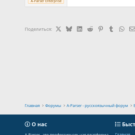
A-Parser Enterprise
X
Bluesky
LinkedIn
Reddit
Pinterest
Tumblr
Wha
Поделиться:
Главная
Форумы
A-Parser - русскоязычный форум
О нас
Быст
Главная
A-Parser - это профессиональная платформа