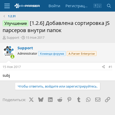
Войти
Регистрация
🇷🇺
1.2.31
[1.2.6] Добавлена сортировка JS
Улучшение
парсеров внутри папок
А
Д
Support
15 Ноя 2017
в
а
т
т
Support
о
а
Administrator
Команда форума
A-Parser Enterprise
р
н
т
а
е
ч
15 Ноя 2017
#1
м
а
ы
л
subj
а
Чтобы ответить, войдите или зарегистрируйтесь.
X
Bluesky
LinkedIn
Reddit
Pinterest
Tumblr
WhatsApp
Электр
Сс
Поделиться: