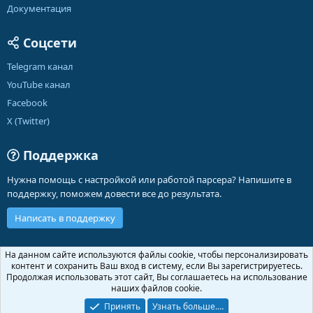
Документация
Соцсети
Telegram канал
YouTube канал
Facebook
X (Twitter)
Поддержка
Нужна помощь с настройкой или работой парсера? Напишите в
поддержку, поможем довести все до результата.
Написать в поддержку
Russian (RU)
На данном сайте используются файлы cookie, чтобы персонализировать
контент и сохранить Ваш вход в систему, если Вы зарегистрируетесь.
Обратная связь
Условия и правила
Продолжая использовать этот сайт, Вы соглашаетесь на использование
Политика конфиденциальности
Помощь
Главная
R
наших файлов cookie.
S
S
Принять
Узнать больше.…
®
Community platform by XenForo
© 2010-2026 XenForo Ltd.