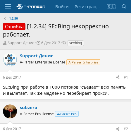
Войти
Регистрация
🇷🇺
1.2.50
[1.2.34] SE::Bing некорректно
Ошибка
работает.
А
Д
Т
Support Денис
6 Дек 2017
se::bing
в
а
е
т
т
г
Support Денис
о
а
и
A-Parser Enterprise License
A-Parser Enterprise
р
н
т
а
е
ч
6 Дек 2017
#1
м
а
ы
л
SE::Bing при работе в 1000 потоков "съедает" всю память
а
и вылетает. Так же медленно перебирает прокси.
subzero
A-Parser Pro License
A-Parser Pro
6 Дек 2017
#2