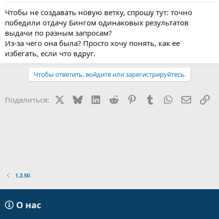
Чтобы не создавать новую ветку, спрошу тут: точно
победили отдачу Бингом одинаковых результатов
выдачи по разным запросам?
Из-за чего она была? Просто хочу понять, как ее
избегать, если что вдруг.
Чтобы ответить, войдите или зарегистрируйтесь.
X
Bluesky
LinkedIn
Reddit
Pinterest
Tumblr
WhatsApp
Электр
Сс
Поделиться:
1.2.50
О нас