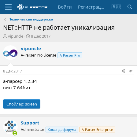
Войти
Регистрация
🇷🇺
Техническая поддержка
NET::HTTP не работает уникализация
А
Д
vipuncle
8 Дек 2017
в
а
т
т
vipuncle
о
а
A-Parser Pro License
A-Parser Pro
р
н
т
а
е
ч
8 Дек 2017
#1
м
а
ы
л
а-парсер 1.2.34
а
вин 7 64бит
Спойлер:
screen
Support
Administrator
Команда форума
A-Parser Enterprise