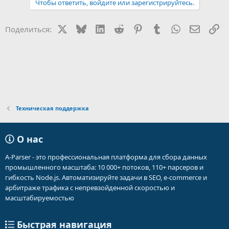
Чтобы ответить, войдите или зарегистрируйтесь.
X
Bluesky
LinkedIn
Reddit
Pinterest
Tumblr
WhatsApp
Электр
Сс
Поделиться:
Техническая поддержка
О нас
A-Parser - это профессиональная платформа для сбора данных
промышленного масштаба: 10 000+ потоков, 110+ парсеров и
гибкость Node.js. Автоматизируйте задачи в SEO, e-commerce и
арбитраже трафика с непревзойденной скоростью и
масштабируемостью
Быстрая навигация