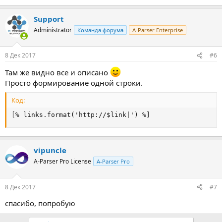
Support
Administrator
Команда форума
A-Parser Enterprise
8 Дек 2017
#6
Там же видно все и описано
Просто формирование одной строки.
Код:
[% links.format('http://$link|') %]
vipuncle
A-Parser Pro License
A-Parser Pro
8 Дек 2017
#7
спасибо, попробую