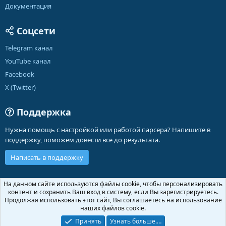
Документация
Соцсети
Telegram канал
YouTube канал
Facebook
X (Twitter)
Поддержка
Нужна помощь с настройкой или работой парсера? Напишите в
поддержку, поможем довести все до результата.
Написать в поддержку
Russian (RU)
На данном сайте используются файлы cookie, чтобы персонализировать
контент и сохранить Ваш вход в систему, если Вы зарегистрируетесь.
Обратная связь
Условия и правила
Продолжая использовать этот сайт, Вы соглашаетесь на использование
Политика конфиденциальности
Помощь
Главная
R
наших файлов cookie.
S
S
Принять
Узнать больше.…
®
Community platform by XenForo
© 2010-2026 XenForo Ltd.