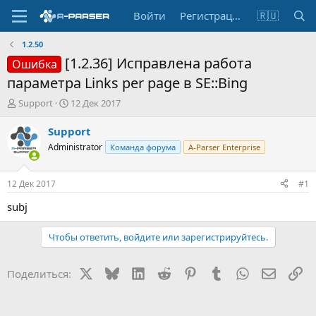
Войти
Регистрация
🇷🇺
1.2.50
[1.2.36] Исправлена работа
Ошибка
параметра Links per page в SE::Bing
А
Д
Support
12 Дек 2017
в
а
т
т
Support
о
а
Administrator
Команда форума
A-Parser Enterprise
р
н
т
а
е
ч
12 Дек 2017
#1
м
а
ы
л
subj
а
Чтобы ответить, войдите или зарегистрируйтесь.
X
Bluesky
LinkedIn
Reddit
Pinterest
Tumblr
WhatsApp
Электр
Сс
Поделиться: