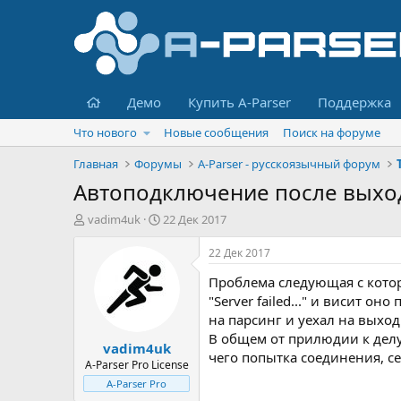
Главная
Демо
Купить A-Parser
Поддержка
Что нового
Новые сообщения
Поиск на форуме
Главная
Форумы
A-Parser - русскоязычный форум
Автоподключение после выход
А
Д
vadim4uk
22 Дек 2017
в
а
т
т
22 Дек 2017
о
а
Проблема следующая с которо
р
н
т
а
"Server failed..." и висит о
е
ч
на парсинг и уехал на выход
м
а
В общем от прилюдии к делу,
vadim4uk
ы
л
чего попытка соединения, с
а
A-Parser Pro License
A-Parser Pro