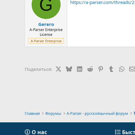
G
https://a-parser.com/threads
Gerero
A-Parser Enterprise
License
A-Parser Enterprise
X
Bluesky
LinkedIn
Reddit
Pinterest
Tumblr
Wha
Поделиться:
Главная
Форумы
A-Parser - русскоязычный форум
О нас
Быст