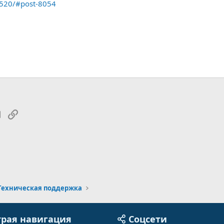
/2520/#post-8054
tsApp
Электронная почта
Ссылка
Техническая поддержка
рая навигация
Соцсети