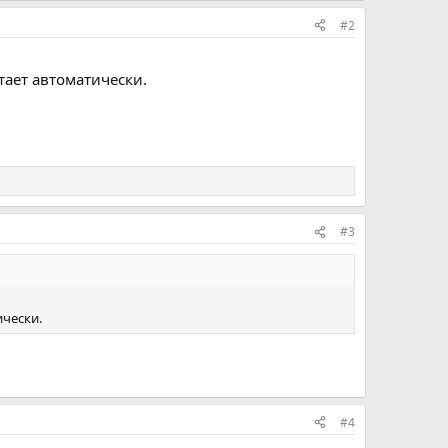
#2
тает автоматически.
#3
ически.
#4