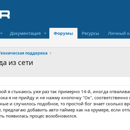
Документация
Форумы
Ресурсы
Личный к
Техническая поддержка
а из сети
й я стыкаюсь уже раз так примерно 14-й, иногда отваливае
но пока я не прийду и не нажму кнопочку "Ок", соответственно
ные и случилось подобное, то простой бог знает сколько вр
 предлагаю добавить авто-таймер как на хрумере, если отпа
еть появилась процес возобновился.