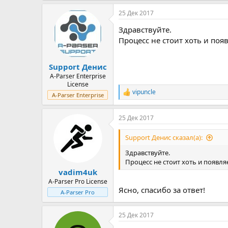
25 Дек 2017
Здравствуйте.
Процесс не стоит хоть и поя
Support Денис
A-Parser Enterprise
License
vipuncle
Р
A-Parser Enterprise
е
а
25 Дек 2017
к
ц
и
Support Денис сказал(а):
и
:
Здравствуйте.
Процесс не стоит хоть и появля
vadim4uk
A-Parser Pro License
Ясно, спасибо за ответ!
A-Parser Pro
25 Дек 2017