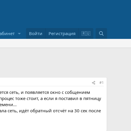
П
абинет
Войти
Регистрация
🇷🇺
о
и
с
к
#1
тся сеть, и появляется окно с собщением
 процес тоже стоит, а если я поставил в пятницу
емени...
ла сеть, идёт обратный отсчёт на 30 сек после