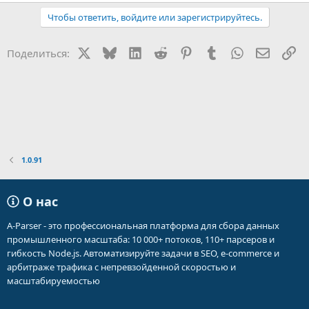
Чтобы ответить, войдите или зарегистрируйтесь.
X
Bluesky
LinkedIn
Reddit
Pinterest
Tumblr
WhatsApp
Электр
Сс
Поделиться:
1.0.91
О нас
A-Parser - это профессиональная платформа для сбора данных
промышленного масштаба: 10 000+ потоков, 110+ парсеров и
гибкость Node.js. Автоматизируйте задачи в SEO, e-commerce и
арбитраже трафика с непревзойденной скоростью и
масштабируемостью