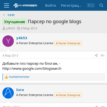
Войти
Регистрация
🇷🇺
1.0.91
Парсер по google blogs
Улучшение
А
Д
y4b53
4 Мар 2013
в
а
т
т
y4b53
Y
о
а
A-Parser Enterprise License
A-Parser Enterprise
р
н
т
а
е
ч
4 Мар 2013
#1
м
а
ы
л
Добавьте плз парсер по блогам, -
а
http://www.google.com/blogsearch
marketmonster
Р
е
а
Iura
к
ц
A-Parser Enterprise License
A-Parser Enterprise
и
и
: