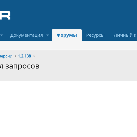
Документация
Форумы
Ресурсы
Личный к
Версии
1.2.138
йл запросов