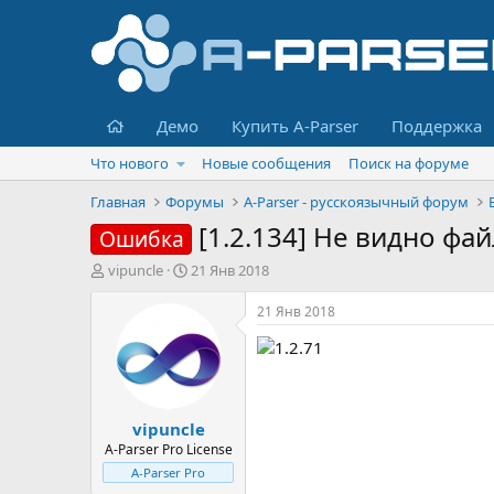
Главная
Демо
Купить A-Parser
Поддержка
Что нового
Новые сообщения
Поиск на форуме
Главная
Форумы
A-Parser - русскоязычный форум
[1.2.134] Не видно фа
Ошибка
А
Д
vipuncle
21 Янв 2018
в
а
т
т
21 Янв 2018
о
а
1.2.71
р
н
т
а
е
ч
м
а
vipuncle
ы
л
а
A-Parser Pro License
A-Parser Pro