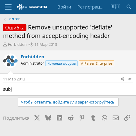
Войти
Регистрация
🇷🇺
0.9.383
Remove unsupported 'deflate'
Ошибка
method from accept-encoding header
А
Д
Forbidden
11 Мар 2013
в
а
т
т
Forbidden
о
а
Administrator
Команда форума
A-Parser Enterprise
р
н
т
а
е
ч
11 Мар 2013
#1
м
а
ы
л
subj
а
Чтобы ответить, войдите или зарегистрируйтесь.
X
Bluesky
LinkedIn
Reddit
Pinterest
Tumblr
WhatsApp
Электр
Сс
Поделиться: