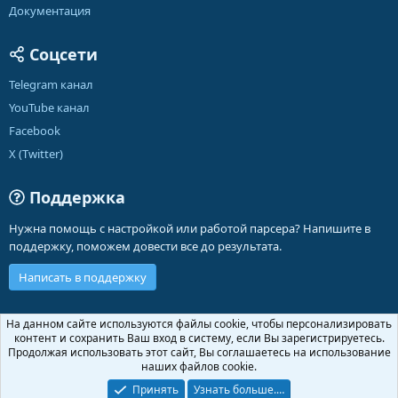
Документация
Соцсети
Telegram канал
YouTube канал
Facebook
X (Twitter)
Поддержка
Нужна помощь с настройкой или работой парсера? Напишите в
поддержку, поможем довести все до результата.
Написать в поддержку
Russian (RU)
На данном сайте используются файлы cookie, чтобы персонализировать
контент и сохранить Ваш вход в систему, если Вы зарегистрируетесь.
Обратная связь
Условия и правила
Продолжая использовать этот сайт, Вы соглашаетесь на использование
Политика конфиденциальности
Помощь
Главная
R
наших файлов cookie.
S
S
Принять
Узнать больше.…
®
Community platform by XenForo
© 2010-2026 XenForo Ltd.