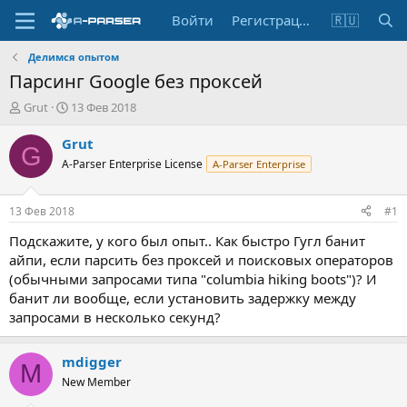
Войти
Регистрация
🇷🇺
Делимся опытом
Парсинг Google без проксей
А
Д
Grut
13 Фев 2018
в
а
т
т
Grut
G
о
а
A-Parser Enterprise License
A-Parser Enterprise
р
н
т
а
е
ч
13 Фев 2018
#1
м
а
ы
л
Подскажите, у кого был опыт.. Как быстро Гугл банит
а
айпи, если парсить без проксей и поисковых операторов
(обычными запросами типа "columbia hiking boots")? И
банит ли вообще, если установить задержку между
запросами в несколько секунд?
mdigger
M
New Member