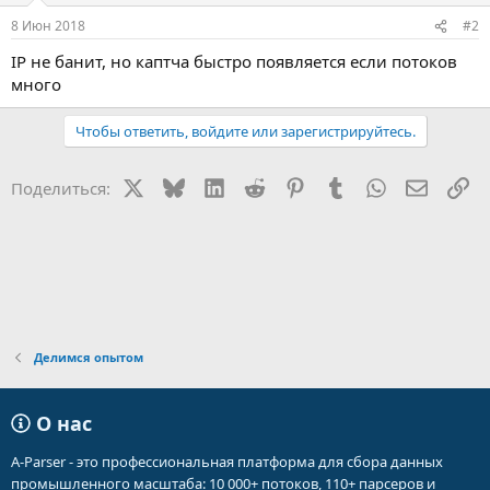
8 Июн 2018
#2
IP не банит, но каптча быстро появляется если потоков
много
Чтобы ответить, войдите или зарегистрируйтесь.
X
Bluesky
LinkedIn
Reddit
Pinterest
Tumblr
WhatsApp
Электр
Сс
Поделиться:
Делимся опытом
О нас
A-Parser - это профессиональная платформа для сбора данных
промышленного масштаба: 10 000+ потоков, 110+ парсеров и