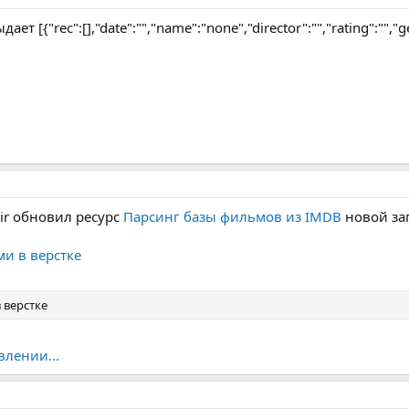
т [{"rec":[],"date":"","name":"none","director":"","rating":"","gen
ir обновил ресурс
Парсинг базы фильмов из IMDB
новой за
ми в верстке
 верстке
влении...