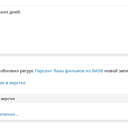
ких дней.
 обновил ресурс
Парсинг базы фильмов из IMDB
новой зап
ми в верстке
 верстке
влении...