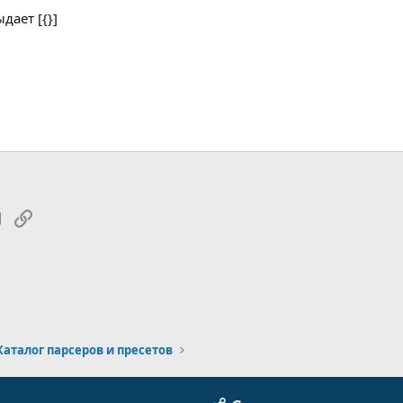
дает [{}]
tsApp
Электронная почта
Ссылка
Каталог парсеров и пресетов