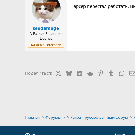
Парсер перестал работать. Вы
seodamage
A-Parser Enterprise
License
A-Parser Enterprise
X
Bluesky
LinkedIn
Reddit
Pinterest
Tumblr
Wha
Поделиться:
Главная
Форумы
A-Parser - русскоязычный форум