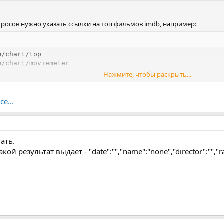
просов нужно указать ссылки на топ фильмов imdb, например:
/chart/top

m/chart/moviemeter
Нажмите, чтобы раскрыть...
о каждом фильме и записывает их в результат
ные фильмы подставляются в запросы с уникализацией, тем самым об
е...
ать.
ой результат выдает - "date":"","name":"none","director":"","ra