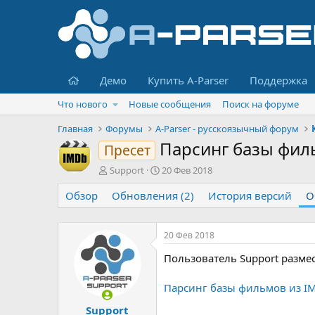
Главная
Демо
Купить A-Parser
Поддержка
Что нового
Новые сообщения
Поиск на форуме
Главная
Форумы
A-Parser - русскоязычный форум
Парсинг базы фил
Пресет
А
Д
Support
20 Фев 2018
в
а
Обзор
т
Обновления (2)
т
История версий
О
о
а
р
н
т
а
20 Фев 2018
е
ч
Пользователь Support разме
м
а
ы
л
а
Парсинг базы фильмов из I
Support