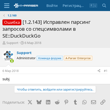
Войти
Регистрация
🇷🇺
1.2.160
[1.2.143] Исправлен парсинг
Ошибка
запросов со спецсимволами в
SE::DuckDuckGo
А
Д
Support
6 Мар 2018
в
а
т
т
Support
о
а
Administrator
Команда форума
A-Parser Enterprise
р
н
т
а
е
ч
6 Мар 2018
#1
м
а
ы
л
subj
а
Чтобы ответить, войдите или зарегистрируйтесь.
X
Bluesky
LinkedIn
Reddit
Pinterest
Tumblr
WhatsApp
Электр
Сс
Поделиться: