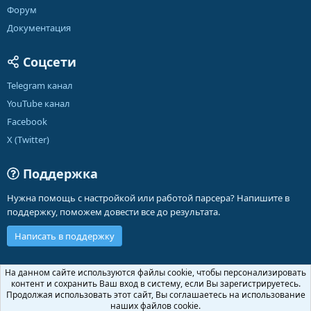
Форум
Документация
Соцсети
Telegram канал
YouTube канал
Facebook
X (Twitter)
Поддержка
Нужна помощь с настройкой или работой парсера? Напишите в
поддержку, поможем довести все до результата.
Написать в поддержку
Russian (RU)
На данном сайте используются файлы cookie, чтобы персонализировать
контент и сохранить Ваш вход в систему, если Вы зарегистрируетесь.
Обратная связь
Условия и правила
Продолжая использовать этот сайт, Вы соглашаетесь на использование
Политика конфиденциальности
Помощь
Главная
R
наших файлов cookie.