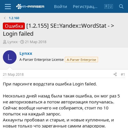
Войти
Регистрация
🇷🇺
1.2.160
[1.2.155] SE::Yandex::WordStat - >
Ошибка
Login failed
А
Д
Lynxx
21 Мар 2018
в
а
т
т
Lynxx
L
о
а
A-Parser Enterprise License
A-Parser Enterprise
р
н
т
а
е
ч
21 Мар 2018
#1
м
а
ы
л
При парсинге вордстата ошибка Login failed.
а
Несколько дней назад была такая ошибка, он мог раз 5
не авторизоваться а потом авторизация получалась.
Сейчас вообще ничего не собирается, стоит по 10
попыток на каждый запрос.
Аккаунты пробовал и старые, и новые купленные, и
новые только что зареганные самим апарсером.