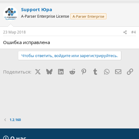
Support Юра
A-Parser Enterprise License
A-Parser Enterprise
23 Мар 2018
#4
Ошибка исправлена
Чтобы ответить, войдите или зарегистрируйтесь.
X
Bluesky
LinkedIn
Reddit
Pinterest
Tumblr
WhatsApp
Электр
Сс
Поделиться:
1.2.160
О нас