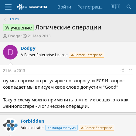
Войти
Регистрация
🇷🇺
1.1.20
Логические операции
Улучшение
А
Д
Dodgy
21 Мар 2013
в
а
т
т
Dodgy
D
о
а
A-Parser Enterprise License
A-Parser Enterprise
р
н
т
а
е
ч
21 Мар 2013
#1
м
а
ы
л
ну мы парсим по регулярке по запросу, и ЕСЛИ запрос
а
совпадает мы вписуем свое слово допустим "Good"
Такую схему можно применить в многих вещах, это как
Зеннопостере - Логические операции.
Forbidden
Administrator
Команда форума
A-Parser Enterprise