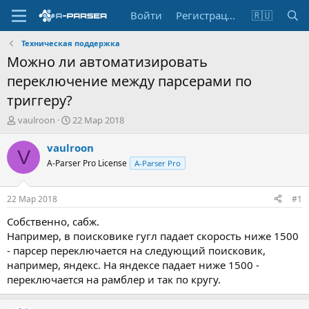
Войти
Регистрация
🇷🇺
Техническая поддержка
Можно ли автоматизировать
переключение между парсерами по
триггеру?
А
Д
vaulroon
22 Мар 2018
в
а
т
т
vaulroon
V
о
а
A-Parser Pro License
A-Parser Pro
р
н
т
а
е
ч
22 Мар 2018
#1
м
а
ы
л
Собственно, сабж.
а
Например, в поисковике гугл падает скорость ниже 1500
- парсер переключается на следующий поисковик,
например, яндекс. На яндексе падает ниже 1500 -
переключается на рамблер и так по кругу.