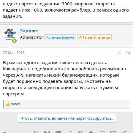
яндекс парсит следующие 3000 запросов, скорость
падает ниже 1000, включается рамблер. В рамках одного
задания.
Support
Administrator
Команда форума
A-Parser Enterprise
23 Мар 2018
#4
В рамках одного задания такое нельзя сделать.
Как вариант, подобное можно попробовать реализовать
через API: написать некий балансировщик, который
будет порционно подавать запросы, смотреть на
скорость и следующую порцию запускать с нужным
парсером.
Vvtex
Р
е
а
Чтобы ответить, войдите или зарегистрируйтесь.
к
ц
и
X
Bluesky
LinkedIn
Reddit
Pinterest
Tumblr
WhatsApp
Электр
Сс