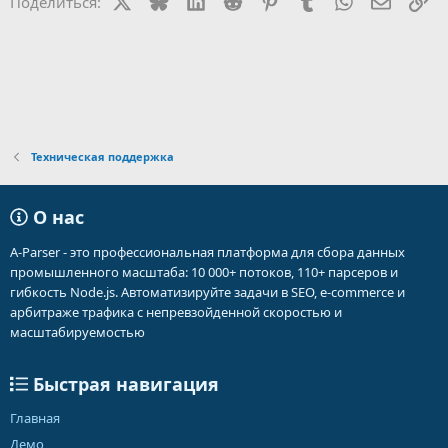
Поделиться:
и
:
Техническая поддержка
О нас
A-Parser - это профессиональная платформа для сбора данных
промышленного масштаба: 10 000+ потоков, 110+ парсеров и
гибкость Node.js. Автоматизируйте задачи в SEO, e-commerce и
арбитраже трафика с непревзойденной скоростью и
масштабируемостью
Быстрая навигация
Главная
Демо