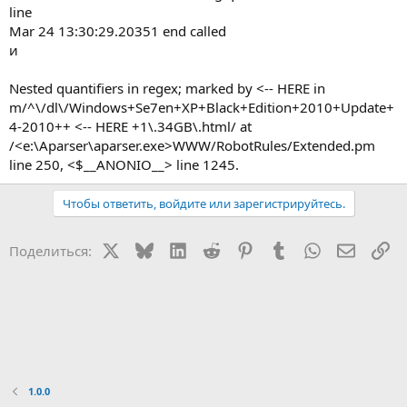
line
Mar 24 13:30:29.20351 end called
и
Nested quantifiers in regex; marked by <-- HERE in
m/^\/dl\/Windows+Se7en+XP+Black+Edition+2010+Update+
4-2010++ <-- HERE +1\.34GB\.html/ at
/<e:\Aparser\aparser.exe>WWW/RobotRules/Extended.pm
line 250, <$__ANONIO__> line 1245.
Чтобы ответить, войдите или зарегистрируйтесь.
X
Bluesky
LinkedIn
Reddit
Pinterest
Tumblr
WhatsApp
Электр
Сс
Поделиться:
1.0.0