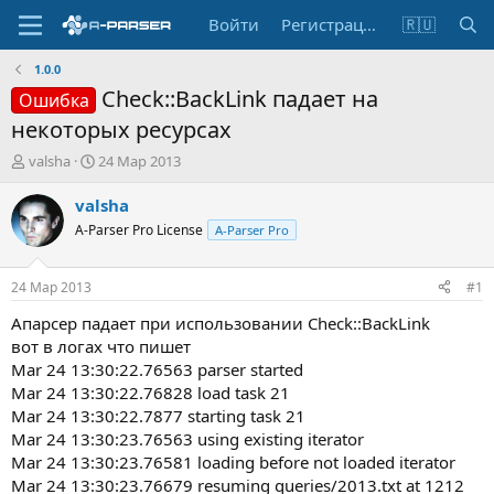
Войти
Регистрация
🇷🇺
1.0.0
Check::BackLink падает на
Ошибка
некоторых ресурсах
А
Д
valsha
24 Мар 2013
в
а
т
т
valsha
о
а
A-Parser Pro License
A-Parser Pro
р
н
т
а
е
ч
24 Мар 2013
#1
м
а
ы
л
Апарсер падает при использовании Check::BackLink
а
вот в логах что пишет
Mar 24 13:30:22.76563 parser started
Mar 24 13:30:22.76828 load task 21
Mar 24 13:30:22.7877 starting task 21
Mar 24 13:30:23.76563 using existing iterator
Mar 24 13:30:23.76581 loading before not loaded iterator
Mar 24 13:30:23.76679 resuming queries/2013.txt at 1212