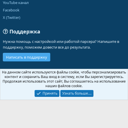
YouTube канал
Facebook
X (Twitter)
Поддержка
Нужна помощь с настройкой или работой парсера? Напишите в
поддержку, поможем довести все до результата.
Написать в поддержку
Russian (RU)
На данном сайте используются файлы cookie, чтобы персонализировать
контент и сохранить Ваш вход в систему, если Вы зарегистрируетесь.
Обратная связь
Условия и правила
Продолжая использовать этот сайт, Вы соглашаетесь на использование
Политика конфиденциальности
Помощь
Главная
R
наших файлов cookie.
S
S
Принять
Узнать больше.…
®
Community platform by XenForo
© 2010-2026 XenForo Ltd.