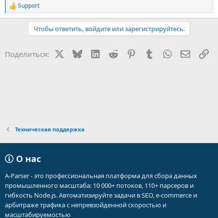
Support
Р
е
а
Чтобы ответить, войдите или зарегистрируйтесь.
к
ц
и
X
Bluesky
LinkedIn
Reddit
Pinterest
Tumblr
WhatsApp
Электр
Сс
Поделиться:
и
:
Техническая поддержка
О нас
A-Parser - это профессиональная платформа для сбора данных
промышленного масштаба: 10 000+ потоков, 110+ парсеров и
гибкость Node.js. Автоматизируйте задачи в SEO, e-commerce и
арбитраже трафика с непревзойденной скоростью и
масштабируемостью