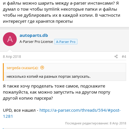
и файлы можно шарить между a-parser инстансами? Я
думал о том чтобы symlink некоторые папки и файлы
чтобы не дублировать их в каждой копии. В частности
интересует где хранятся пресеты
autoparts.db
A
A-Parser Pro License
A-Parser Pro
8 Апр 2018
#4
sergeda сказал(а):
несколько копий на разных портах запускать.
Я также хочу проделать тоже самое, подскажите
пожалуйста, как можно запустить на другом порту
другой копию парсера?
UPD, все нашел -
https://a-parser.com/threads/594/#post-
1281
Последнее редактирование:
8 Апр 2018