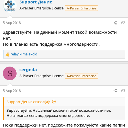
Support Денис
A-Parser Enterprise License
A-Parser Enterprise
5 Апр 2018
#2
Здравствуйте. На данный момент такой возможности
нет.
Но в планах есть поддержка многоядерности.
relay
и
malexoid
Р
е
а
sergeda
к
S
ц
A-Parser Enterprise License
A-Parser Enterprise
и
и
:
5 Апр 2018
#3
Support Денис сказал(а):
Здравствуйте. На данный момент такой возможности нет.
Но в планах есть поддержка многоядерности.
Пока поддержки нет, подскажите пожалуйста какие папки