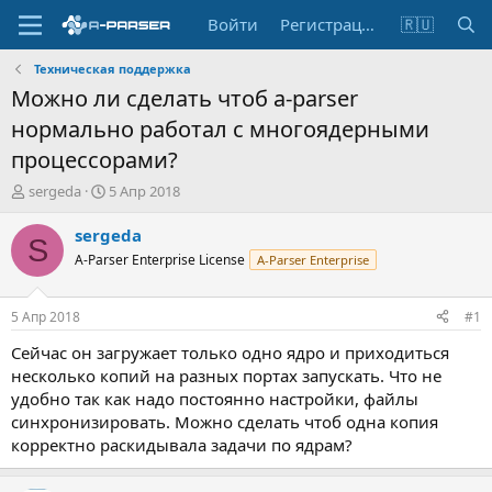
Войти
Регистрация
🇷🇺
Техническая поддержка
Можно ли сделать чтоб a-parser
нормально работал с многоядерными
процессорами?
А
Д
sergeda
5 Апр 2018
в
а
т
т
sergeda
S
о
а
A-Parser Enterprise License
A-Parser Enterprise
р
н
т
а
е
ч
5 Апр 2018
#1
м
а
ы
л
Сейчас он загружает только одно ядро и приходиться
а
несколько копий на разных портах запускать. Что не
удобно так как надо постоянно настройки, файлы
синхронизировать. Можно сделать чтоб одна копия
корректно раскидывала задачи по ядрам?