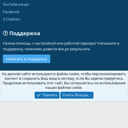
YouTube канал
Facebook
X (Twitter)
Поддержка
Нужна помощь с настройкой или работой парсера? Напишите в
поддержку, поможем довести все до результата.
Написать в поддержку
Russian (RU)
На данном сайте используются файлы cookie, чтобы персонализировать
контент и сохранить Ваш вход в систему, если Вы зарегистрируетесь.
Обратная связь
Условия и правила
Продолжая использовать этот сайт, Вы соглашаетесь на использование
Политика конфиденциальности
Помощь
Главная
R
наших файлов cookie.
S
S
Принять
Узнать больше.…
®
Community platform by XenForo
© 2010-2026 XenForo Ltd.