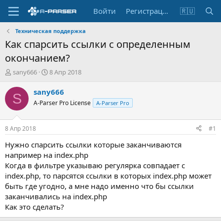
Войти
Регистрация
🇷🇺
Техническая поддержка
Как спарсить ссылки с определенным
окончанием?
А
Д
sany666
8 Апр 2018
в
а
т
т
sany666
S
о
а
A-Parser Pro License
A-Parser Pro
р
н
т
а
е
ч
8 Апр 2018
#1
м
а
ы
л
Нужно спарсить ссылки которые заканчиваются
а
например на index.php
Когда в фильтре указываю регулярка совпадает с
index.php, то парсятся ссылки в которых index.php может
быть где угодно, а мне надо именно что бы ссылки
заканчивались на index.php
Как это сделать?