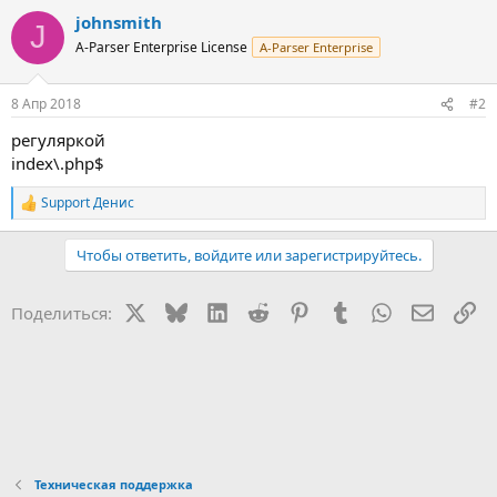
johnsmith
J
A-Parser Enterprise License
A-Parser Enterprise
8 Апр 2018
#2
регуляркой
index\.php$
Support Денис
Р
е
а
Чтобы ответить, войдите или зарегистрируйтесь.
к
ц
и
X
Bluesky
LinkedIn
Reddit
Pinterest
Tumblr
WhatsApp
Электр
Сс
Поделиться:
и
:
Техническая поддержка