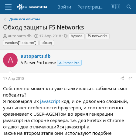
Войти
Регистрация
🇷🇺
Делимся опытом
Обход защиты F5 Networks
А
Д
Т
autoparts.db
17 Апр 2018
bypass
f5 networks
в
а
е
window[“bobcmn”]
обход
т
т
г
о
а
и
autoparts.db
р
н
A
т
A-Parser Pro License
а
A-Parser Pro
е
ч
м
а
17 Апр 2018
#1
ы
л
а
Собственно может кто уже сталкивался с сабжем и смог
победить?
Я поковырял их
javascript
код, и он довольно сложный,
учитывает особенности браузеров, и соответственно
сравнивает с USER-AGENTом во время генерации
javascript на стороне сервера, т.е. для Firefox и Chrome
отдают два отличающийся javascript-а.
Также на втором этапе они используют подобие