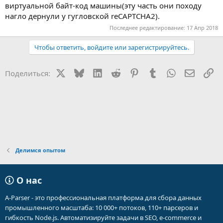
виртуальной байт-код машины(эту часть они походу
нагло дернули у гугловской reCAPTCHA2).
Последнее редактирование:
17 Апр 2018
Чтобы ответить, войдите или зарегистрируйтесь.
X
Bluesky
LinkedIn
Reddit
Pinterest
Tumblr
WhatsApp
Электр
Сс
Поделиться:
Делимся опытом
О нас
A-Parser - это профессиональная платформа для сбора данных
промышленного масштаба: 10 000+ потоков, 110+ парсеров и
гибкость Node.js. Автоматизируйте задачи в SEO, e-commerce и