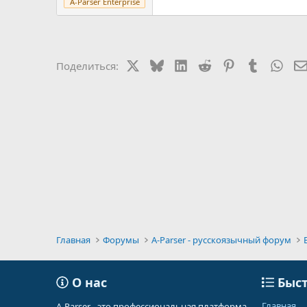
A-Parser Enterprise
X
Bluesky
LinkedIn
Reddit
Pinterest
Tumblr
Wha
Поделиться:
Главная
Форумы
A-Parser - русскоязычный форум
О нас
Быст
Главная
A-Parser - это профессиональная платформа