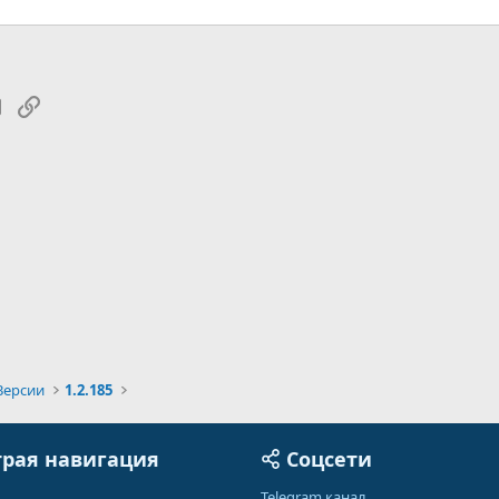
tsApp
Электронная почта
Ссылка
Версии
1.2.185
рая навигация
Соцсети
Telegram канал