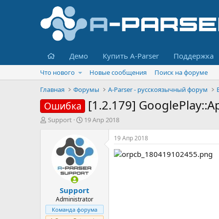
Главная
Демо
Купить A-Parser
Поддержка
Что нового
Новые сообщения
Поиск на форуме
Главная
Форумы
A-Parser - русскоязычный форум
[1.2.179] GooglePlay::
Ошибка
А
Д
Support
19 Апр 2018
в
а
т
т
19 Апр 2018
о
а
р
н
т
а
е
ч
м
а
Support
ы
л
а
Administrator
Команда форума