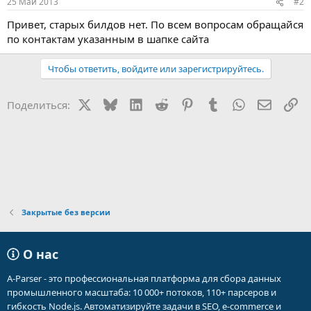
25 Май 2013
#2
Привет, старых билдов нет. По всем вопросам обращайся
по контактам указанным в шапке сайта
Чтобы ответить, войдите или зарегистрируйтесь.
X
Bluesky
LinkedIn
Reddit
Pinterest
Tumblr
WhatsApp
Электр
Сс
Поделиться:
Закрытые без версии
О нас
A-Parser - это профессиональная платформа для сбора данных
промышленного масштаба: 10 000+ потоков, 110+ парсеров и
гибкость Node.js. Автоматизируйте задачи в SEO, e-commerce и