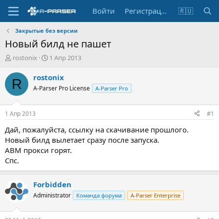
Войти
Регистрация
🇷🇺
Закрытые без версии
Новый билд не пашет
А
Д
rostonix
1 Апр 2013
в
а
т
т
rostonix
R
о
а
A-Parser Pro License
A-Parser Pro
р
н
т
а
е
ч
1 Апр 2013
#1
м
а
ы
л
Дай, пожалуйста, ссылку на скачивание прошлого.
а
Новый билд вылетает сразу после запуска.
АВМ прокси горят.
Спс.
Forbidden
Administrator
Команда форума
A-Parser Enterprise