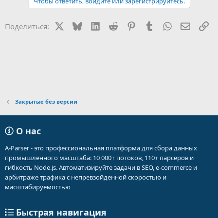
Чтобы ответить, войдите или зарегистрируйтесь.
к
ц
и
X
Bluesky
LinkedIn
Reddit
Pinterest
Tumblr
WhatsApp
Электр
Сс
Поделиться:
и
:
Закрытые без версии
О нас
A-Parser - это профессиональная платформа для сбора данных
промышленного масштаба: 10 000+ потоков, 110+ парсеров и
гибкость Node.js. Автоматизируйте задачи в SEO, e-commerce и
арбитраже трафика с непревзойденной скоростью и
масштабируемостью
Быстрая навигация