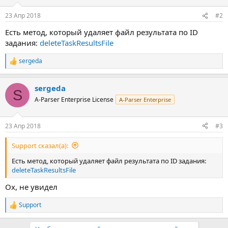
23 Апр 2018
#2
Есть метод, который удаляет файл результата по ID
задания:
deleteTaskResultsFile
sergeda
Р
е
а
sergeda
к
S
ц
A-Parser Enterprise License
A-Parser Enterprise
и
и
:
23 Апр 2018
#3
Support сказал(а):
Есть метод, который удаляет файл результата по ID задания:
deleteTaskResultsFile
Ох, не увидел
Support
Р
е
а