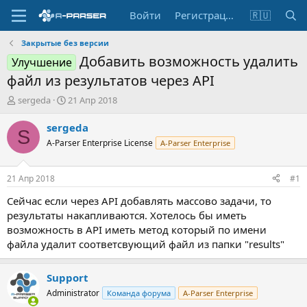
Войти
Регистрация
🇷🇺
Закрытые без версии
Добавить возможность удалить
Улучшение
файл из результатов через API
А
Д
sergeda
21 Апр 2018
в
а
т
т
sergeda
S
о
а
A-Parser Enterprise License
A-Parser Enterprise
р
н
т
а
е
ч
21 Апр 2018
#1
м
а
ы
л
Сейчас если через API добавлять массово задачи, то
а
результаты накапливаются. Хотелось бы иметь
возможность в API иметь метод который по имени
файла удалит соответсвующий файл из папки "results"
Support
Administrator
Команда форума
A-Parser Enterprise