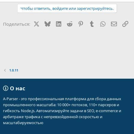
Чтобы ответить, войдите или зарегистрируйтесь.
X
Bluesky
LinkedIn
Reddit
Pinterest
Tumblr
WhatsApp
Электр
Сс
Поделиться:
1.0.11
О нас
A-Parser - это профессиональная платформа для сбора данных
промышленного масштаба: 10 000+ потоков, 110+ парсеров и
гибкость Node.js. Автоматизируйте задачи в SEO, e-commerce и
арбитраже трафика с непревзойденной скоростью и
масштабируемостью