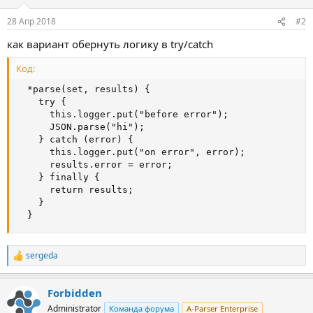
28 Апр 2018
#2
как вариант обернуть логику в try/catch
Код:
  *parse(set, results) {

    try {

      this.logger.put("before error");

      JSON.parse("hi");

    } catch (error) {

      this.logger.put("on error", error);

      results.error = error;

    } finally {

      return results;

    }

  }
sergeda
Р
е
а
Forbidden
к
ц
Administrator
Команда форума
A-Parser Enterprise