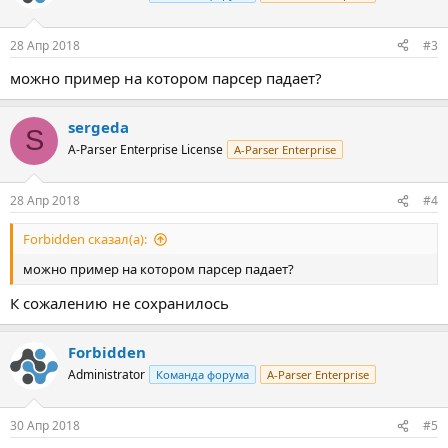
и
и
:
28 Апр 2018
#3
можно пример на котором парсер падает?
sergeda
S
A-Parser Enterprise License
A-Parser Enterprise
28 Апр 2018
#4
Forbidden сказал(а):
можно пример на котором парсер падает?
К сожалению не сохранилось
Forbidden
Administrator
Команда форума
A-Parser Enterprise
30 Апр 2018
#5