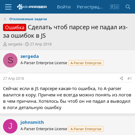
Войти
Регистрация
🇷🇺
Отклоненные задачи
Сделать чтоб парсер не падал из-
Ошибка
за ошибок в JS
А
Д
sergeda
27 Апр 2018
в
а
т
т
sergeda
S
о
а
A-Parser Enterprise License
A-Parser Enterprise
р
н
т
а
е
ч
27 Апр 2018
#1
м
а
ы
л
Сейчас если в JS парсере какая-то ошибка, то A-parser
а
валится в кору. Причем не всегда можно понять из логов
в чем причина. Хотелось бы чтоб он не падал а выводил
в логи детальную ошибку
johnsmith
J
A-Parser Enterprise License
A-Parser Enterprise