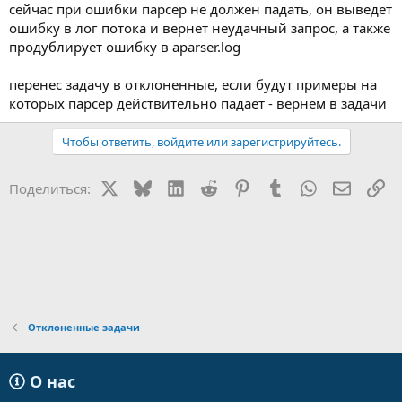
сейчас при ошибки парсер не должен падать, он выведет
ошибку в лог потока и вернет неудачный запрос, а также
продублирует ошибку в aparser.log
перенес задачу в отклоненные, если будут примеры на
которых парсер действительно падает - вернем в задачи
Чтобы ответить, войдите или зарегистрируйтесь.
X
Bluesky
LinkedIn
Reddit
Pinterest
Tumblr
WhatsApp
Электр
Сс
Поделиться:
Отклоненные задачи
О нас