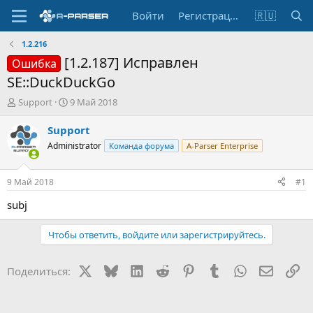
Войти
Регистрация
🇷🇺
1.2.216
[1.2.187] Исправлен
Ошибка
SE::DuckDuckGo
А
Д
Support
9 Май 2018
в
а
т
т
Support
о
а
Administrator
Команда форума
A-Parser Enterprise
р
н
т
а
е
ч
9 Май 2018
#1
м
а
ы
л
subj
а
Чтобы ответить, войдите или зарегистрируйтесь.
X
Bluesky
LinkedIn
Reddit
Pinterest
Tumblr
WhatsApp
Электр
Сс
Поделиться: