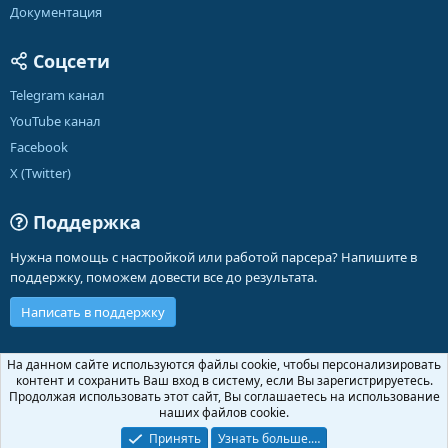
Документация
Соцсети
Telegram канал
YouTube канал
Facebook
X (Twitter)
Поддержка
Нужна помощь с настройкой или работой парсера? Напишите в
поддержку, поможем довести все до результата.
Написать в поддержку
Russian (RU)
На данном сайте используются файлы cookie, чтобы персонализировать
контент и сохранить Ваш вход в систему, если Вы зарегистрируетесь.
Обратная связь
Условия и правила
Продолжая использовать этот сайт, Вы соглашаетесь на использование
Политика конфиденциальности
Помощь
Главная
R
наших файлов cookie.
S
S
Принять
Узнать больше.…
®
Community platform by XenForo
© 2010-2026 XenForo Ltd.