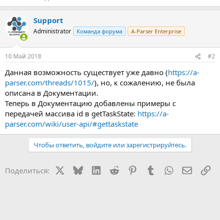
Support
Administrator
Команда форума
A-Parser Enterprise
10 Май 2018
#2
Данная возможность существует уже давно (
https://a-
parser.com/threads/1015/
), но, к сожалению, не была
описана в Документации.
Теперь в Документацию добавлены примеры с
передачей массива id в getTaskState:
https://a-
parser.com/wiki/user-api/#gettaskstate
Чтобы ответить, войдите или зарегистрируйтесь.
X
Bluesky
LinkedIn
Reddit
Pinterest
Tumblr
WhatsApp
Электр
Сс
Поделиться: