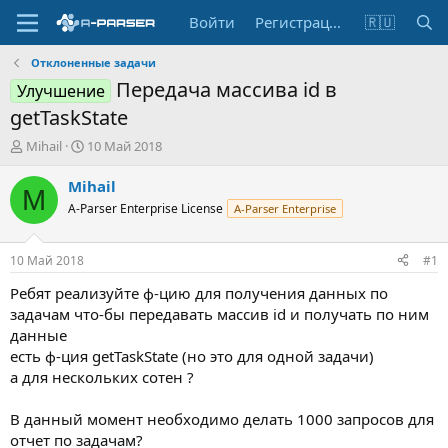
Войти
Регистрация
🇷🇺
Отклоненные задачи
Передача массива id в
Улучшение
getTaskState
А
Д
Mihail
10 Май 2018
в
а
т
т
Mihail
M
о
а
A-Parser Enterprise License
A-Parser Enterprise
р
н
т
а
е
ч
10 Май 2018
#1
м
а
ы
л
Ребят реализуйте ф-цию для получения данных по
а
задачам что-бы передавать массив id и получать по ним
данные
есть ф-ция getTaskState (но это для одной задачи)
а для нескольких сотен ?
В данный момент необходимо делать 1000 запросов для
отчет по задачам?