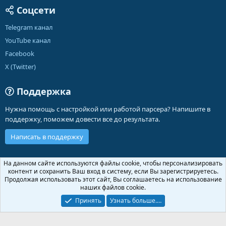
Соцсети
Telegram канал
YouTube канал
Facebook
X (Twitter)
Поддержка
Нужна помощь с настройкой или работой парсера? Напишите в
поддержку, поможем довести все до результата.
Написать в поддержку
Russian (RU)
На данном сайте используются файлы cookie, чтобы персонализировать
контент и сохранить Ваш вход в систему, если Вы зарегистрируетесь.
Обратная связь
Условия и правила
Продолжая использовать этот сайт, Вы соглашаетесь на использование
Политика конфиденциальности
Помощь
Главная
R
наших файлов cookie.
S
S
Принять
Узнать больше.…
®
Community platform by XenForo
© 2010-2026 XenForo Ltd.