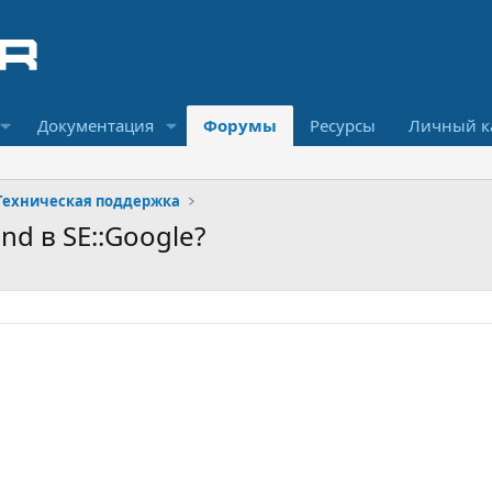
Документация
Форумы
Ресурсы
Личный к
Техническая поддержка
nd в SE::Google?