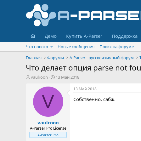
Главная
Демо
Купить A-Parser
Поддержка
Что нового
Новые сообщения
Поиск на форуме
Главная
Форумы
A-Parser - русскоязычный форум
Что делает опция parse not fou
А
Д
vaulroon
13 Май 2018
в
а
т
т
13 Май 2018
о
а
V
Собственно, сабж.
р
н
т
а
е
ч
м
а
vaulroon
ы
л
а
A-Parser Pro License
A-Parser Pro