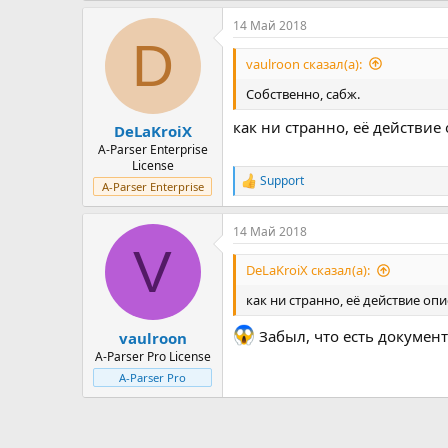
14 Май 2018
D
vaulroon сказал(а):
Собственно, сабж.
как ни странно, её действи
DeLaKroiX
A-Parser Enterprise
License
Support
Р
A-Parser Enterprise
е
а
14 Май 2018
к
V
ц
и
DeLaKroiX сказал(а):
и
:
как ни странно, её действие о
Забыл, что есть докумен
vaulroon
A-Parser Pro License
A-Parser Pro