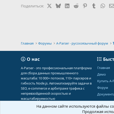
X
Bluesky
LinkedIn
Reddit
Pinterest
Tumblr
Wha
Поделиться:
Главная
Форумы
A-Parser - русскоязычный форум
О нас
Быст
Главная
A-Parser - это профессиональная платформа
для сбора данных промышленного
Демо
масштаба: 10 000+ потоков, 110+ парсеров и
Купить A-P
гибкость Node.js. Автоматизируйте задачи в
Форум
SEO, e-commerce и арбитраже трафика с
непревзойденной скоростью и
Документ
масштабируемостью
На данном сайте используются файлы coo
Продолжая испол
Russian (RU)