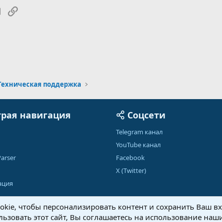
tsApp
Электронная почта
Ссылка
Техническая поддержка
рая навигация
Соцсети
Telegram канал
YouTube канал
arser
Facebook
X (Twitter)
ация
kie, чтобы персонализировать контент и сохранить Ваш вхо
ьзовать этот сайт, Вы соглашаетесь на использование наши
Обратная связь
Условия и правила