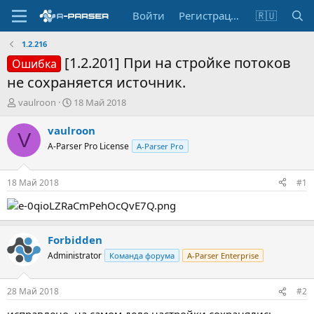
Войти
Регистрация
🇷🇺
1.2.216
[1.2.201] При на стройке потоков
Ошибка
не сохраняется источник.
А
Д
vaulroon
18 Май 2018
в
а
т
т
vaulroon
V
о
а
A-Parser Pro License
A-Parser Pro
р
н
т
а
е
ч
18 Май 2018
#1
м
а
ы
л
а
Forbidden
Administrator
Команда форума
A-Parser Enterprise
28 Май 2018
#2