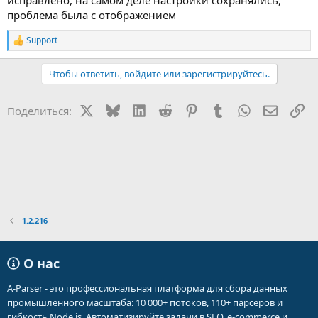
исправлено, на самом деле настройки сохранялись,
проблема была с отображением
Support
Р
е
а
Чтобы ответить, войдите или зарегистрируйтесь.
к
ц
и
X
Bluesky
LinkedIn
Reddit
Pinterest
Tumblr
WhatsApp
Электр
Сс
Поделиться:
и
:
1.2.216
О нас
A-Parser - это профессиональная платформа для сбора данных
промышленного масштаба: 10 000+ потоков, 110+ парсеров и
гибкость Node.js. Автоматизируйте задачи в SEO, e-commerce и