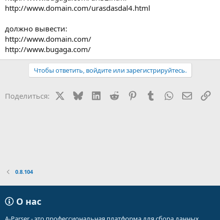
http://www.domain.com/urasdasdal4.html
должно вывести:
http://www.domain.com/
http://www.bugaga.com/
Чтобы ответить, войдите или зарегистрируйтесь.
X
Bluesky
LinkedIn
Reddit
Pinterest
Tumblr
WhatsApp
Электр
Сс
Поделиться:
0.8.104
О нас
A-Parser - это профессиональная платформа для сбора данных