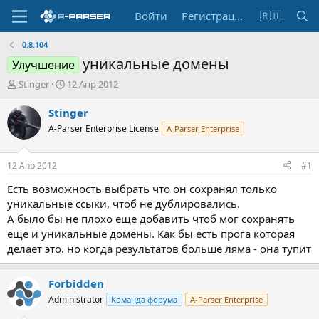
Войти
Регистрация
🇷🇺
0.8.104
уникальные домены
Улучшение
А
Д
Stinger
12 Апр 2012
в
а
т
т
Stinger
о
а
A-Parser Enterprise License
A-Parser Enterprise
р
н
т
а
е
ч
12 Апр 2012
#1
м
а
ы
л
Есть возможность выбрать что он сохранял только
а
уникальные ссыки, чтоб не дублировались.
А было бы не плохо еще добавить чтоб мог сохранять
еще и уникальные домены. Как бы есть прога которая
делает это. но когда результатов больше ляма - она тупит
Forbidden
Administrator
Команда форума
A-Parser Enterprise