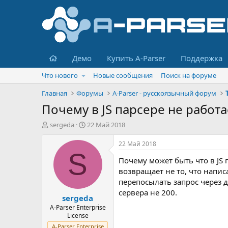
Главная
Демо
Купить A-Parser
Поддержка
Что нового
Новые сообщения
Поиск на форуме
Главная
Форумы
A-Parser - русскоязычный форум
Почему в JS парсере не работа
А
Д
sergeda
22 Май 2018
в
а
т
т
22 Май 2018
о
а
S
Почему может быть что в JS 
р
н
т
а
возвращает не то, что напис
е
ч
перепосылать запрос через д
м
а
сервера не 200.
sergeda
ы
л
а
A-Parser Enterprise
License
A-Parser Enterprise