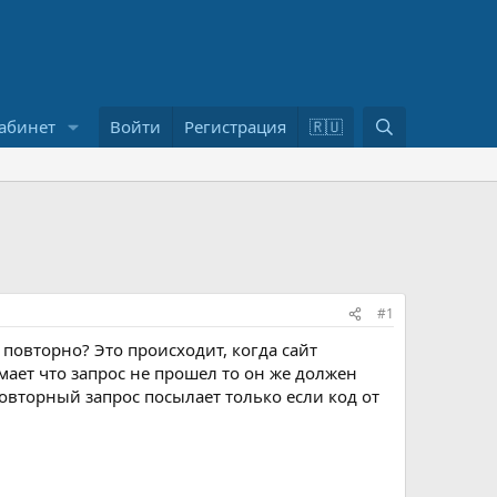
П
абинет
Войти
Регистрация
🇷🇺
о
и
с
к
#1
 повторно? Это происходит, когда сайт
имает что запрос не прошел то он же должен
 повторный запрос посылает только если код от