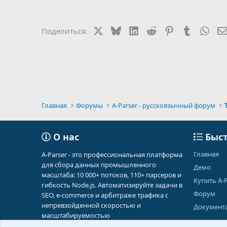
X
Bluesky
LinkedIn
Reddit
Pinterest
Tumblr
Wha
Поделиться:
Главная
Форумы
A-Parser - русскоязычный форум
О нас
Быст
Главная
A-Parser - это профессиональная платформа
для сбора данных промышленного
Демо
масштаба: 10 000+ потоков, 110+ парсеров и
Купить A-P
гибкость Node.js. Автоматизируйте задачи в
Форум
SEO, e-commerce и арбитраже трафика с
непревзойденной скоростью и
Документ
масштабируемостью