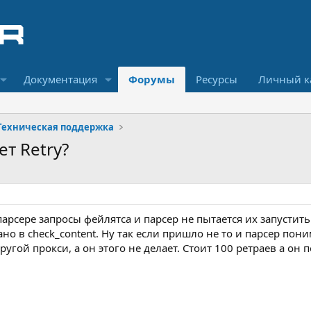
Документация
Форумы
Ресурсы
Личный к
Техническая поддержка
ет Retry?
парсере запросы фейлятса и парсер не пытается их запустить
ано в check_content. Ну так если пришло не то и парсер пон
ругой прокси, а он этого не делает. Стоит 100 ретраев а он