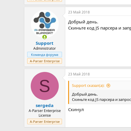
23 Май 2018
Добрый день.
Скиньте код JS парсера и за
Support
Administrator
Команда форума
A-Parser Enterprise
23 Май 2018
S
Support сказал(а):
Добрый день.
Скиньте код JS парсера и запро
sergeda
Скинул
A-Parser Enterprise
License
A-Parser Enterprise