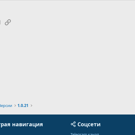
tsApp
Электронная почта
Ссылка
Версии
1.0.21
рая навигация
Соцсети
Telegram канал