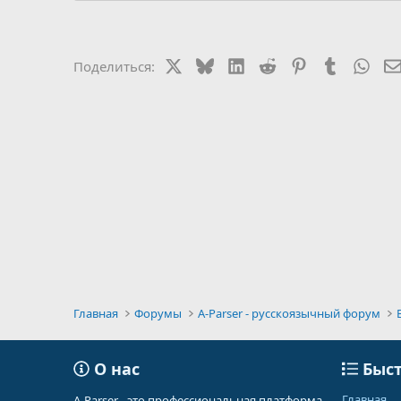
X
Bluesky
LinkedIn
Reddit
Pinterest
Tumblr
Wha
Поделиться:
Главная
Форумы
A-Parser - русскоязычный форум
О нас
Быст
Главная
A-Parser - это профессиональная платформа