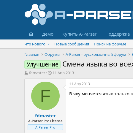
Главная
Демо
Купить A-Parser
Поддержка
Что нового
Новые сообщения
Поиск на форуме
Главная
Форумы
A-Parser - русскоязычный форум
Смена языка во всех
Улучшение
А
Д
fdmaster
11 Апр 2013
в
а
т
т
11 Апр 2013
о
а
F
В яху меняется язык только ч
р
н
т
а
е
ч
м
а
fdmaster
ы
л
а
A-Parser Pro License
A-Parser Pro