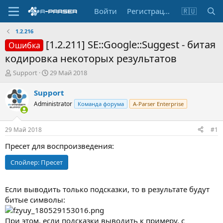
Войти
Регистрация
🇷🇺
1.2.216
[1.2.211] SE::Google::Suggest - битая
Ошибка
кодировка некоторых результатов
А
Д
Support
29 Май 2018
в
а
т
т
Support
о
а
Administrator
Команда форума
A-Parser Enterprise
р
н
т
а
е
ч
29 Май 2018
#1
м
а
ы
л
Пресет для воспроизведения:
а
Спойлер:
Пресет
Если выводить только подсказки, то в результате будут
битые символы:
При этом, если подсказки выводить к примеру, с