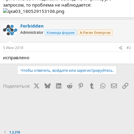
запросом, то проблема не наблюдается:
Forbidden
Administrator
Команда форума
A-Parser Enterprise
5 Июн 2018
#2
исправлено
Чтобы ответить, войдите или зарегистрируйтесь.
X
Bluesky
LinkedIn
Reddit
Pinterest
Tumblr
WhatsApp
Электр
Сс
Поделиться:
1.2.216