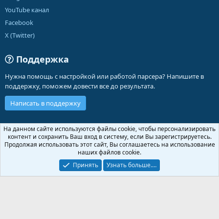
YouTube канал
Facebook
X (Twitter)
Поддержка
Нужна помощь с настройкой или работой парсера? Напишите в
поддержку, поможем довести все до результата.
Написать в поддержку
Russian (RU)
На данном сайте используются файлы cookie, чтобы персонализировать
контент и сохранить Ваш вход в систему, если Вы зарегистрируетесь.
Обратная связь
Условия и правила
Продолжая использовать этот сайт, Вы соглашаетесь на использование
Политика конфиденциальности
Помощь
Главная
R
наших файлов cookie.
S
S
Принять
Узнать больше.…
®
Community platform by XenForo
© 2010-2026 XenForo Ltd.