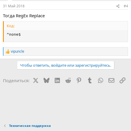
31 Май 2018
#4
Тогда RegEx Replace
Код:
^none$
vipuncle
Р
е
а
Чтобы ответить, войдите или зарегистрируйтесь.
к
ц
и
X
Bluesky
LinkedIn
Reddit
Pinterest
Tumblr
WhatsApp
Электр
Сс
Поделиться:
и
:
Техническая поддержка