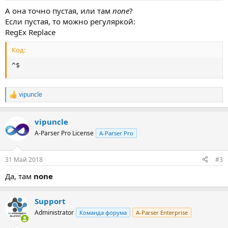
А она точно пустая, или там
none
?
Если пустая, то можно регуляркой:
RegEx Replace
Код:
^$
vipuncle
Р
е
а
vipuncle
к
ц
A-Parser Pro License
A-Parser Pro
и
и
:
31 Май 2018
#3
Да, там
none
Support
Administrator
Команда форума
A-Parser Enterprise