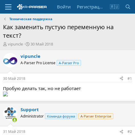
Войти
Регистрация
🇷🇺
Техническая поддержка
Как заменить пустую переменную на
текст?
А
Д
vipuncle
30 Май 2018
в
а
т
т
vipuncle
о
а
A-Parser Pro License
A-Parser Pro
р
н
т
а
е
ч
30 Май 2018
#1
м
а
ы
л
Пробую делать так, но не работает
а
Support
Administrator
Команда форума
A-Parser Enterprise
31 Май 2018
#2