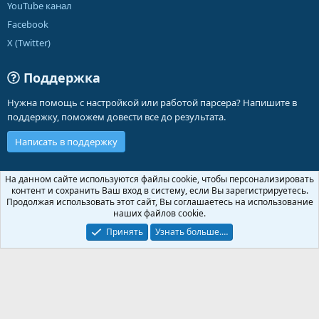
YouTube канал
Facebook
X (Twitter)
Поддержка
Нужна помощь с настройкой или работой парсера? Напишите в
поддержку, поможем довести все до результата.
Написать в поддержку
Russian (RU)
На данном сайте используются файлы cookie, чтобы персонализировать
контент и сохранить Ваш вход в систему, если Вы зарегистрируетесь.
Обратная связь
Условия и правила
Продолжая использовать этот сайт, Вы соглашаетесь на использование
Политика конфиденциальности
Помощь
Главная
R
наших файлов cookie.
S
S
Принять
Узнать больше.…
®
Community platform by XenForo
© 2010-2026 XenForo Ltd.