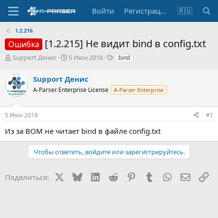
Войти
Регистрация
🇷🇺
1.2.216
[1.2.215] Не видит bind в config.txt
Ошибка
А
Д
Т
Support Денис
5 Июн 2018
bind
в
а
е
т
т
г
Support Денис
о
а
и
A-Parser Enterprise License
A-Parser Enterprise
р
н
т
а
е
ч
5 Июн 2018
#1
м
а
ы
л
Из за BOM не читает bind в файле config.txt
а
Чтобы ответить, войдите или зарегистрируйтесь.
X
Bluesky
LinkedIn
Reddit
Pinterest
Tumblr
WhatsApp
Электр
Сс
Поделиться: