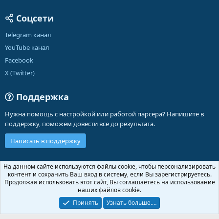
Соцсети
Telegram канал
YouTube канал
Facebook
X (Twitter)
Поддержка
Нужна помощь с настройкой или работой парсера? Напишите в
поддержку, поможем довести все до результата.
Написать в поддержку
Russian (RU)
На данном сайте используются файлы cookie, чтобы персонализировать
контент и сохранить Ваш вход в систему, если Вы зарегистрируетесь.
Обратная связь
Условия и правила
Продолжая использовать этот сайт, Вы соглашаетесь на использование
Политика конфиденциальности
Помощь
Главная
R
наших файлов cookie.
S
S
Принять
Узнать больше.…
®
Community platform by XenForo
© 2010-2026 XenForo Ltd.