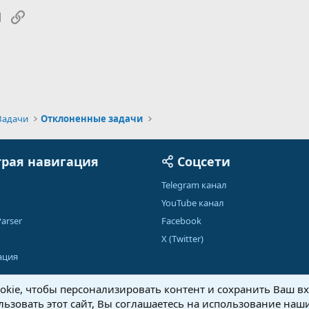
tsApp
Электронная почта
Ссылка
Задачи
Отклоненные задачи
рая навигация
Соцсети
Telegram канал
YouTube канал
arser
Facebook
X (Twitter)
ация
kie, чтобы персонализировать контент и сохранить Ваш вхо
ьзовать этот сайт, Вы соглашаетесь на использование наши
Обратная связь
Условия и правила