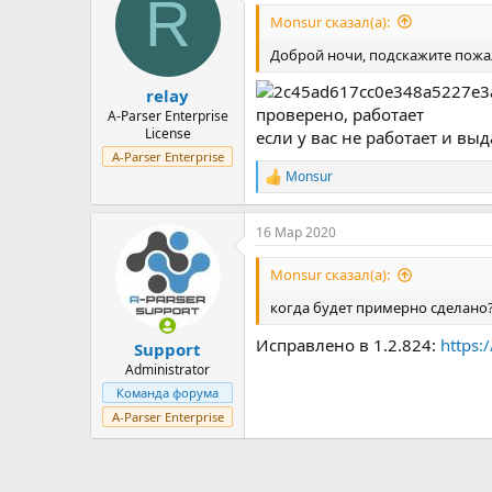
R
Monsur сказал(а):
Доброй ночи, подскажите пожа
relay
проверено, работает
A-Parser Enterprise
License
если у вас не работает и в
A-Parser Enterprise
Monsur
Р
е
а
16 Мар 2020
к
ц
и
Monsur сказал(а):
и
:
когда будет примерно сделано
Исправлено в 1.2.824:
https:
Support
Administrator
Команда форума
A-Parser Enterprise