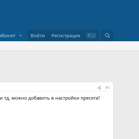
П
абинет
Войти
Регистрация
🇷🇺
о
и
с
к
#1
и тд, можно добавить в настройки пресета?