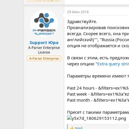
29 Июн 2018
Здравствуйте.
Проанализировав поисковик 
всегда. Скорее всего, она пр
английский)‎"", "Russia ‎(Рос
Support Юра
опция не отображается и скор
A-Parser Enterprise
License
В связи с этим, есть предло
A-Parser Enterprise
через опцию "
Extra query stri
Параметры времени имеют та
Past 24 hours - &filters=ex1%3
Past week - &filters=ex1%3a"e
Past month - &filters=ex1%3a"
Пресет с такими параметрам
Vasil