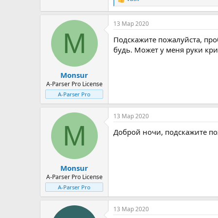
Р
е
а
13 Мар 2020
к
M
ц
Подскажите пожалуйста, про
и
и
будь. Может у меня руки кр
:
Monsur
A-Parser Pro License
A-Parser Pro
13 Мар 2020
M
Доброй ночи, подскажите по
Monsur
A-Parser Pro License
A-Parser Pro
13 Мар 2020