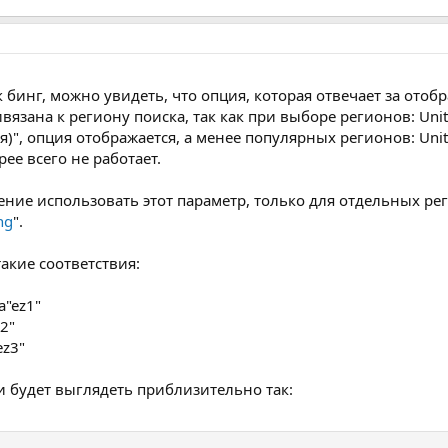
бинг, можно увидеть, что опция, которая отвечает за отобр
ивязана к региону поиска, так как при выборе регионов: Uni
сия)‎", опция отображается, а менее популярных регионов: Unit
ее всего не работает.
жение использовать этот параметр, только для отдельных рег
ng
".
кие соответствия:
a"ez1"
z2"
ez3"
и будет выглядеть приблизительно так: