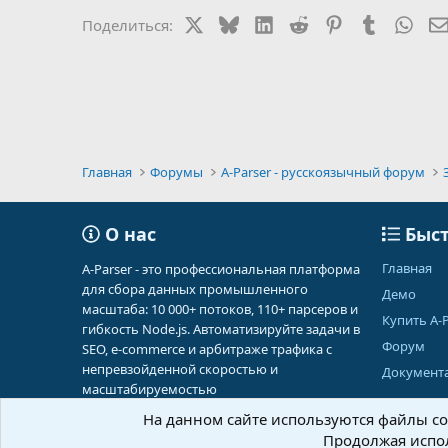
X
Bluesky
LinkedIn
Reddit
Pinterest
Tumblr
Wha
Поделиться:
Главная
Форумы
A-Parser - русскоязычный форум
О нас
Быст
Главная
A-Parser - это профессиональная платформа
для сбора данных промышленного
Демо
масштаба: 10 000+ потоков, 110+ парсеров и
Купить A-P
гибкость Node.js. Автоматизируйте задачи в
Форум
SEO, e-commerce и арбитраже трафика с
непревзойденной скоростью и
Документ
масштабируемостью
На данном сайте используются файлы coo
Продолжая испол
Russian (RU)