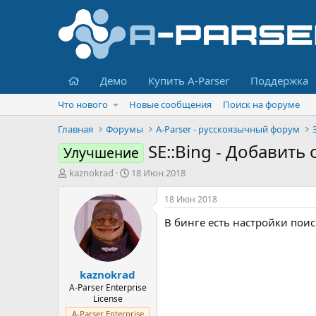
Главная
Демо
Купить A-Parser
Поддержка
Что нового
Новые сообщения
Поиск на форуме
Главная
Форумы
A-Parser - русскоязычный форум
SE::Bing - Добавить
Улучшение
А
Д
kaznokrad
18 Июн 2018
в
а
т
т
18 Июн 2018
о
а
В бинге есть настройки поис
р
н
т
а
е
ч
м
а
kaznokrad
ы
л
а
A-Parser Enterprise
License
A-Parser Enterprise