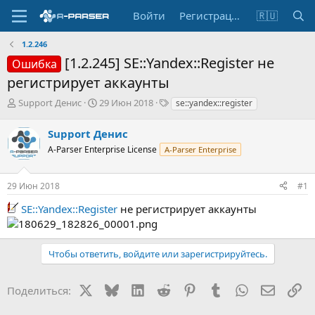
Войти
Регистрация
🇷🇺
1.2.246
[1.2.245] SE::Yandex::Register не
Ошибка
регистрирует аккаунты
А
Д
Т
Support Денис
29 Июн 2018
se::yandex::register
в
а
е
т
т
г
Support Денис
о
а
и
A-Parser Enterprise License
A-Parser Enterprise
р
н
т
а
е
ч
29 Июн 2018
#1
м
а
ы
л
SE::Yandex::Register
не регистрирует аккаунты
а
Чтобы ответить, войдите или зарегистрируйтесь.
X
Bluesky
LinkedIn
Reddit
Pinterest
Tumblr
WhatsApp
Электр
Сс
Поделиться: