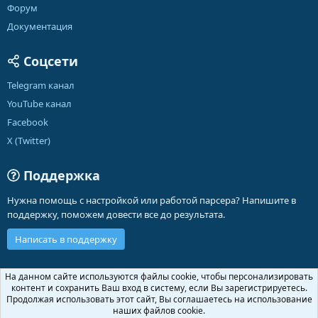
Форум
Документация
Соцсети
Telegram канал
YouTube канал
Facebook
X (Twitter)
Поддержка
Нужна помощь с настройкой или работой парсера? Напишите в
поддержку, поможем довести все до результата.
Написать в поддержку
Russian (RU)
На данном сайте используются файлы cookie, чтобы персонализировать
контент и сохранить Ваш вход в систему, если Вы зарегистрируетесь.
Обратная связь
Условия и правила
Продолжая использовать этот сайт, Вы соглашаетесь на использование
Политика конфиденциальности
Помощь
Главная
R
наших файлов cookie.
S