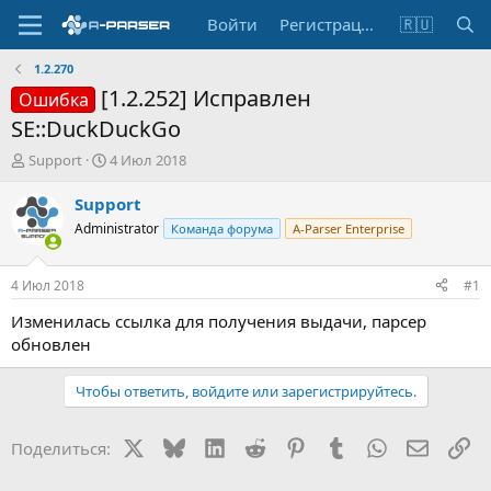
Войти
Регистрация
🇷🇺
1.2.270
[1.2.252] Исправлен
Ошибка
SE::DuckDuckGo
А
Д
Support
4 Июл 2018
в
а
т
т
Support
о
а
Administrator
Команда форума
A-Parser Enterprise
р
н
т
а
е
ч
4 Июл 2018
#1
м
а
ы
л
Изменилась ссылка для получения выдачи, парсер
а
обновлен
Чтобы ответить, войдите или зарегистрируйтесь.
X
Bluesky
LinkedIn
Reddit
Pinterest
Tumblr
WhatsApp
Электр
Сс
Поделиться: