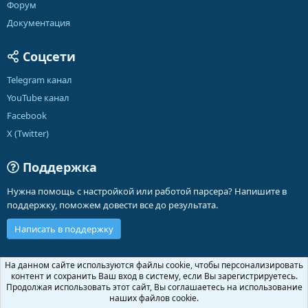
Форум
Документация
Соцсети
Telegram канал
YouTube канал
Facebook
X (Twitter)
Поддержка
Нужна помощь с настройкой или работой парсера? Напишите в
поддержку, поможем довести все до результата.
Написать в поддержку
Russian (RU)
На данном сайте используются файлы cookie, чтобы персонализировать
контент и сохранить Ваш вход в систему, если Вы зарегистрируетесь.
Обратная связь
Условия и правила
Продолжая использовать этот сайт, Вы соглашаетесь на использование
Политика конфиденциальности
Помощь
Главная
R
наших файлов cookie.
S