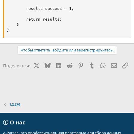
        results.success = 1;

        return results;

    }

}
Чтобы ответить, войдите или зарегистрируйтесь.
X
Bluesky
LinkedIn
Reddit
Pinterest
Tumblr
WhatsApp
Электр
Сс
Поделиться:
1.2.270
О нас
A-Parser - это профессиональная платформа для сбора данных