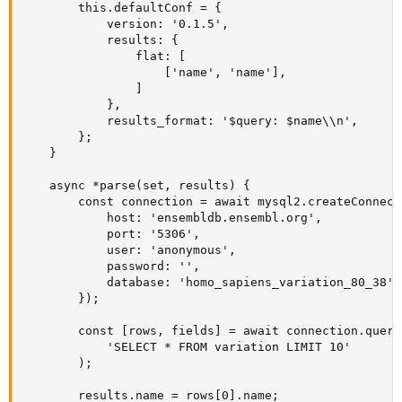
        this.defaultConf = {

            version: '0.1.5',

            results: {

                flat: [

                    ['name', 'name'],

                ]

            },

            results_format: '$query: $name\\n',

        };

    }

    async *parse(set, results) {

        const connection = await mysql2.createConnecti
            host: 'ensembldb.ensembl.org',

            port: '5306',

            user: 'anonymous',

            password: '',

            database: 'homo_sapiens_variation_80_38'

        });

        const [rows, fields] = await connection.query(
            'SELECT * FROM variation LIMIT 10'

        );

        results.name = rows[0].name;
