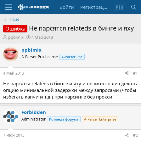
Войти
Регистрация
🇷🇺
1.0.49
Не парсятся relateds в бинге и яху
Ошибка
А
Д
ppbimix
4 Май 2013
в
а
т
т
ppbimix
о
а
A-Parser Pro License
A-Parser Pro
р
н
т
а
е
ч
4 Май 2013
#1
м
а
ы
л
Не парсятся relateds в бинге и яху и возможно ли сделать
а
опцию минимальной задержки между запросами (чтобы
избегать капчи и т.д.) при парсинге без прокси.
Forbidden
Administrator
Команда форума
A-Parser Enterprise
7 Июн 2013
#2