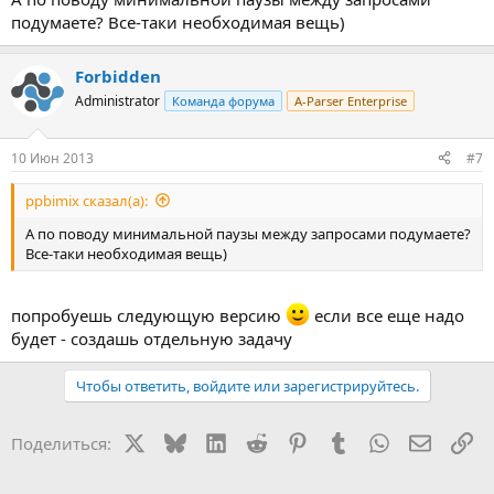
подумаете? Все-таки необходимая вещь)
Forbidden
Administrator
Команда форума
A-Parser Enterprise
10 Июн 2013
#7
ppbimix сказал(а):
А по поводу минимальной паузы между запросами подумаете?
Все-таки необходимая вещь)
попробуешь следующую версию
если все еще надо
будет - создашь отдельную задачу
Чтобы ответить, войдите или зарегистрируйтесь.
X
Bluesky
LinkedIn
Reddit
Pinterest
Tumblr
WhatsApp
Электр
Сс
Поделиться: