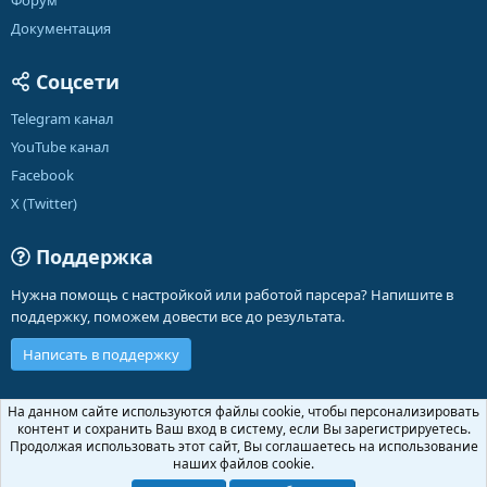
Форум
Документация
Соцсети
Telegram канал
YouTube канал
Facebook
X (Twitter)
Поддержка
Нужна помощь с настройкой или работой парсера? Напишите в
поддержку, поможем довести все до результата.
Написать в поддержку
Russian (RU)
На данном сайте используются файлы cookie, чтобы персонализировать
контент и сохранить Ваш вход в систему, если Вы зарегистрируетесь.
Обратная связь
Условия и правила
Продолжая использовать этот сайт, Вы соглашаетесь на использование
Политика конфиденциальности
Помощь
Главная
R
наших файлов cookie.
S